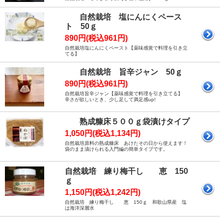
自然栽培 塩にんにくペース
ト 50ｇ
890円(税込961円)
自然栽培塩にんにくペースト【薬味感覚で料理を引き立
てる】
自然栽培 旨辛ジャン 50ｇ
890円(税込961円)
自然栽培旨辛ジャン【薬味感覚で料理を引き立てる】
辛さが欲しいとき、少し足して満足感up!
熟成糠床５００ｇ袋漬けタイプ
1,050円(税込1,134円)
自然栽培原料の熟成糠床 あけたその日から使えます！
袋のまま漬けられる入門編の簡単タイプです。
自然栽培 練り梅干し 恵 150
ｇ
1,150円(税込1,242円)
自然栽培 練り梅干し 恵 150ｇ 和歌山県産 塩
は海洋深層水