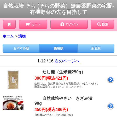
自然栽培 そら (そらの野菜）無農薬野菜の宅配-
有機野菜の先を目指して
カート
ログイン
検索
ホーム
＞
漬物
おすすめ順
価格順
新着順
1-12 / 16
次のページへ
たし糠（生米糠250g）
390円(税込421円)
生糠には、自然栽培の生きた乳酸菌がいっぱいいます。
酵素も活性化しますので、おススメです。
自然栽培やさい きざみ漬
90g
450円(税込486円)
自然栽培やさい きざみ漬 90g