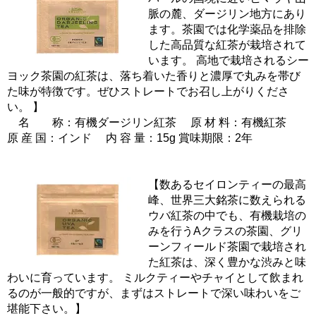
脈の麓、ダージリン地方にあり
ます。茶園では化学薬品を排除
した高品質な紅茶が栽培されて
います。 高地で栽培されるシー
ヨック茶園の紅茶は、落ち着いた香りと濃厚で丸みを帯び
た味が特徴です。ぜひストレートでお召し上がりくださ
い。 】
名 称：有機ダージリン紅茶 原 材 料：有機紅茶
原 産 国：インド 内 容 量：15g 賞味期限：2年
【数あるセイロンティーの最高
峰、世界三大銘茶に数えられる
ウバ紅茶の中でも、有機栽培の
みを行うAクラスの茶園、グリ
ーンフィールド茶園で栽培され
た紅茶は、深く豊かな渋みと味
わいに育っています。 ミルクティーやチャイとして飲まれ
るのが一般的ですが、まずはストレートで深い味わいをご
堪能下さい。】