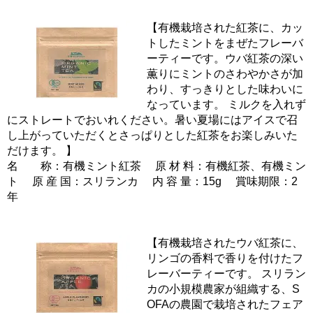
【有機栽培された紅茶に、カッ
トしたミントをまぜたフレーバ
ーティーです。ウバ紅茶の深い
薫りにミントのさわやかさが加
わり、すっきりとした味わいに
なっています。 ミルクを入れず
にストレートでおいれください。暑い夏場にはアイスで召
し上がっていただくとさっぱりとした紅茶をお楽しみいた
だけます。 】
名 称：有機ミント紅茶 原 材 料：有機紅茶、有機ミン
ト 原 産 国：スリランカ 内 容 量：15g 賞味期限：2
年
【有機栽培されたウバ紅茶に、
リンゴの香料で香りを付けたフ
レーバーティーです。 スリラン
カの小規模農家が組織する、S
OFAの農園で栽培されたフェア