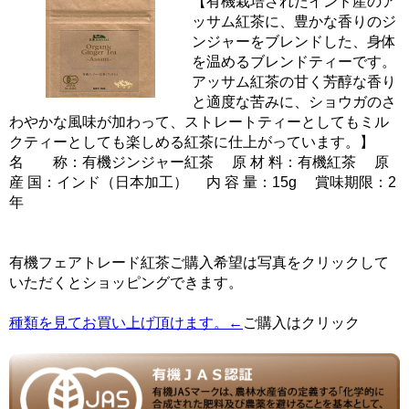
【有機栽培されたインド産のア
ッサム紅茶に、豊かな香りのジ
ンジャーをブレンドした、身体
を温めるブレンドティーです。
アッサム紅茶の甘く芳醇な香り
と適度な苦みに、ショウガのさ
わやかな風味が加わって、ストレートティーとしてもミル
クティーとしても楽しめる紅茶に仕上がっています。】
名 称：有機ジンジャー紅茶 原 材 料：有機紅茶 原
産 国：インド（日本加工） 内 容 量：15g 賞味期限：2
年
有機フェアトレード紅茶ご購入希望は写真をクリックして
いただくとショッピングできます。
種類を見てお買い上げ頂けます。←
ご購入はクリック