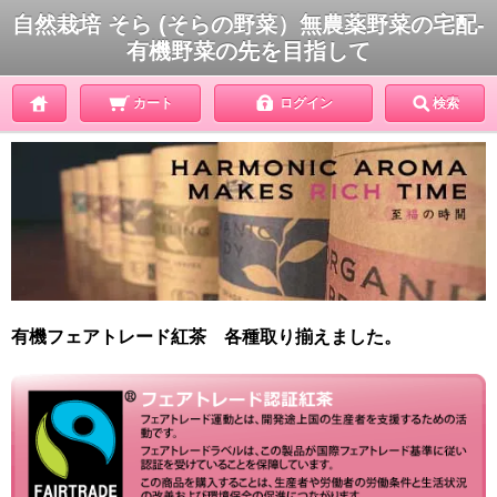
自然栽培 そら (そらの野菜）無農薬野菜の宅配-
有機野菜の先を目指して
カート
ログイン
検索
有機フェアトレード紅茶 各種取り揃えました。