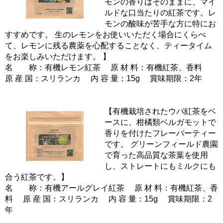
モンの香りはそのままに、マイ
ルドな口当たりの紅茶です。レ
モンの酸味が苦手な方に特にお
すすめです。 生のレモンをお使いいただく場合にくらべ
て、レモンに残る農薬を心配することなく、ティータイム
をお楽しみいただけます。 】
名 称：有機レモン紅茶 原 材 料：有機紅茶、香料
原 産 国：スリランカ 内 容 量：15g 賞味期限：2年
【有機栽培されたウバ紅茶をベ
ースに、柑橘類ベルガモットで
香りを付けたフレーバーティー
です。 グリーンフィールド農園
で育った高品質な茶葉を使用
し、ストレートにもミルクにも
合う紅茶です。】
名 称：有機アールグレイ紅茶 原 材 料：有機紅茶、香
料 原 産 国：スリランカ 内 容 量：15g 賞味期限：2
年