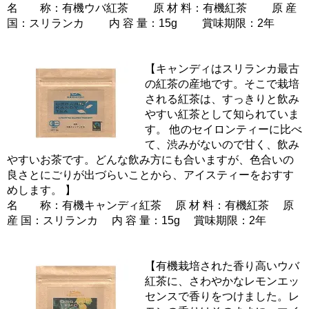
名 称：有機ウバ紅茶 原 材 料：有機紅茶 原 産
国：スリランカ 内 容 量：15g 賞味期限：2年
【キャンディはスリランカ最古
の紅茶の産地です。そこで栽培
される紅茶は、すっきりと飲み
やすい紅茶として知られていま
す。 他のセイロンティーに比べ
て、渋みがないので甘く、飲み
やすいお茶です。どんな飲み方にも合いますが、色合いの
良さとにごりが出づらいことから、アイスティーをおすす
めします。 】
名 称：有機キャンディ紅茶 原 材 料：有機紅茶 原
産 国：スリランカ 内 容 量：15g 賞味期限：2年
【有機栽培された香り高いウバ
紅茶に、さわやかなレモンエッ
センスで香りをつけました。レ