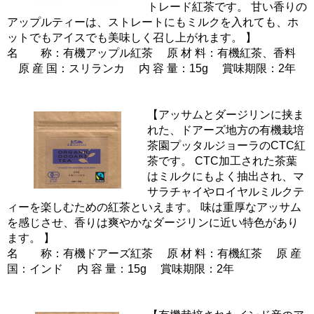
トレード紅茶です。 甘い香りの
アップルティーは、ストレートにもミルクを入れても、ホ
ットでもアイスでも美味しく召し上がれます。 】
名 称：有機アップル紅茶 原 材 料：有機紅茶、香料
原 産 国：スリランカ 内 容 量：15g 賞味期限：2年
【アッサムとダージリンに挟ま
れた、ドアーズ地方の有機栽培
茶園プッタルジョーラのCTC紅
茶です。 CTC加工された茶葉
はミルクにもよく抽出され、マ
サラチャイやロイヤルミルクテ
ィーを楽しむための紅茶といえます。 味は重厚なアッサム
を感じさせ、香りは爽やかなダージリンに近い特色があり
ます。 】
名 称：有機ドアーズ紅茶 原 材 料：有機紅茶 原 産
国：インド 内 容 量：15g 賞味期限：2年