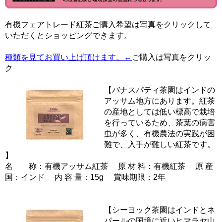
有機フェアトレード紅茶ご購入希望は写真をクリックして
いただくとショッピングできます。
種類を見てお買い上げ頂けます。←
ご購入は写真をクリッ
ク
【バナスパティ茶園はインドの
アッサム地方にあります。紅茶
の産地としては低い標高で栽培
を行っているため、茶葉の病害
虫が多く、有機農法の実践が困
難で、入手が難しい紅茶です。
】
名 称：有機アッサム紅茶 原 材 料：有機紅茶 原 産
国：インド 内 容 量：15g 賞味期限：2年
【シーヨック茶園はインドとネ
パールの国境に近いヒマラヤ山