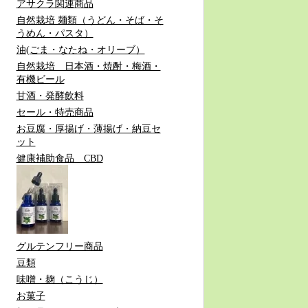
アサクラ関連商品
自然栽培 麺類（うどん・そば・そ
うめん・パスタ）
油(ごま・なたね・オリーブ）
自然栽培 日本酒・焼酎・梅酒・
有機ビール
甘酒・発酵飲料
セール・特売商品
お豆腐・厚揚げ・薄揚げ・納豆セ
ット
健康補助食品 CBD
グルテンフリー商品
豆類
味噌・麹（こうじ）
お菓子