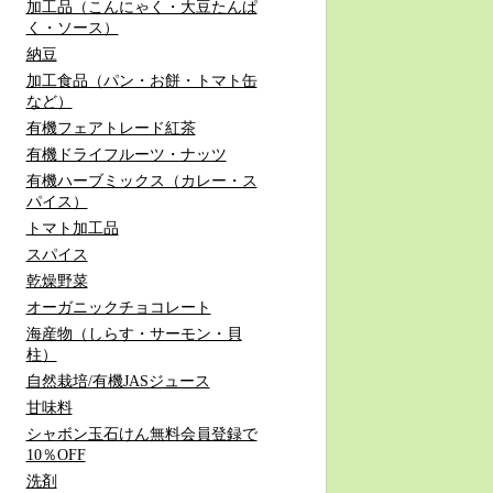
加工品（こんにゃく・大豆たんぱ
く・ソース）
納豆
加工食品（パン・お餅・トマト缶
など）
有機フェアトレード紅茶
有機ドライフルーツ・ナッツ
有機ハーブミックス（カレー・ス
パイス）
トマト加工品
スパイス
乾燥野菜
オーガニックチョコレート
海産物（しらす・サーモン・貝
柱）
自然栽培/有機JASジュース
甘味料
シャボン玉石けん無料会員登録で
10％OFF
洗剤