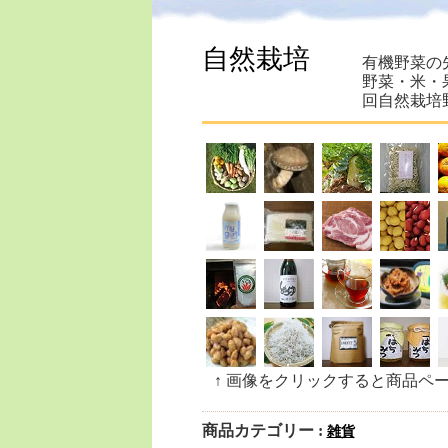
自然栽培
有機野菜の
野菜・米・
回自然栽培
↑ 画像をクリックすると商品ペ
商品カテゴリー :
雑貨