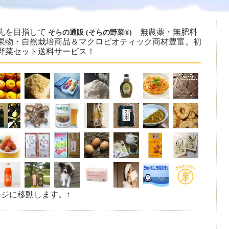
先を目指して
無農薬・無肥料
そらの通販 (そらの野菜®)
果物・自然栽培商品＆マクロビオティック商材豊富。初
野菜セット送料サービス！
ージに移動します。↑