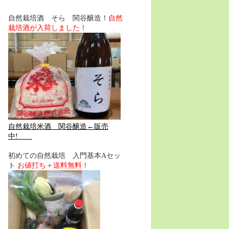
自然栽培酒 そら 関谷醸造！
自然
栽培酒が入荷しました！
自然栽培米酒 関谷醸造←販売
中!
初めての自然栽培 入門基本Aセッ
ト
お値打ち＋送料無料！