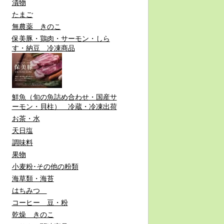
漬物
たまご
無農薬 きのこ
保美豚・鶏肉・サーモン・しら
す・納豆 冷凍商品
鮮魚（旬の魚詰め合わせ・国産サ
ーモン・貝柱） 冷蔵・冷凍出荷
お茶・水
天日塩
調味料
果物
小麦粉･その他の粉類
海草類・海苔
はちみつ
コーヒー 豆・粉
乾燥 きのこ