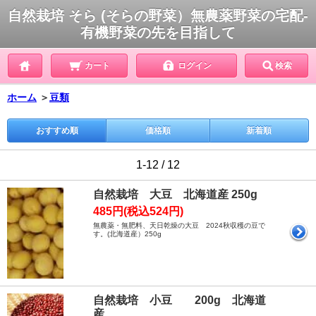
自然栽培 そら (そらの野菜）無農薬野菜の宅配-
有機野菜の先を目指して
カート
ログイン
検索
ホーム
＞
豆類
おすすめ順
価格順
新着順
1-12 / 12
自然栽培 大豆 北海道産 250g
485円(税込524円)
無農薬・無肥料、天日乾燥の大豆 2024秋収穫の豆で
す。(北海道産）250g
自然栽培 小豆 200g 北海道
産