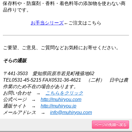
保存料や・防腐剤・香料・着色料等の添加物を使わない商
品作りです。
お手当シリーズ
←ご注文はこちら
ご要望、ご意見、ご質問などお気軽にお寄せください。
そらの通販
〒441-3503 愛知県田原市若見町権亟地62
TEL0531-45-5215 FAX0531-36-4621 （二村） 日中は農
作業のため不在の場合があります。
お問い合わせ →
こちらをクリック
公式ページ →
http://muhiryou.com
通販サイト →
http://muhiryou.jp
メールアドレス →
info@muhiryou.com
ページの先頭へ戻る