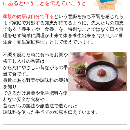
にあるということを伝えていこうと
家族の健康は自分で守る
という意識を持ち不調を感じたら
まず家庭で対処する知恵が持てるように、先人たちの知恵
である「養生」や「食養」を、特別なことではなく日々無
理をせず簡単に調理が出来て体を養生出来る “おいしい”養
生食「養生家庭料理」として伝えています。
不調を感じた時に食べるお粥や
梅干し入りの番茶は
からだにやさしい昔ながらの手
当て食です。
身近にある野菜や調味料の薬効
を知り、
できるだけ農薬や化学肥料を使
わない安全な食材や
昔ながらの製法や醸造法で造られた
調味料を使った手当ての知恵も伝えています。