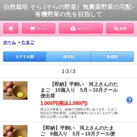
自然栽培 そら (そらの野菜）無農薬野菜の宅配-
有機野菜の先を目指して
カート
ログイン
検索
ホーム
＞
たまご
おすすめ順
価格順
新着順
1-3 / 3
【即納】平飼い 河上さんのた
まご 10個入り 5月～10月クール
便出荷
1,000円(税込1,080円)
卵はその特質上、破損の可能性が常にあります。たまご
割れ(ひび割れ程度）は保証対象外になりましたのでご納
得の上お買い上げ願います。
【即納】平飼い 河上さんのたま
ご 6個入り 5月～10月クール便