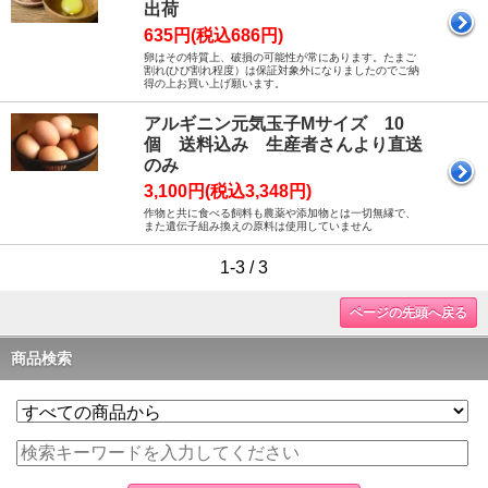
出荷
635円(税込686円)
卵はその特質上、破損の可能性が常にあります。たまご
割れ(ひび割れ程度）は保証対象外になりましたのでご納
得の上お買い上げ願います。
アルギニン元気玉子Mサイズ 10
個 送料込み 生産者さんより直送
のみ
3,100円(税込3,348円)
作物と共に食べる飼料も農薬や添加物とは一切無縁で、
また遺伝子組み換えの原料は使用していません
1-3 / 3
ページの先頭へ戻る
商品検索