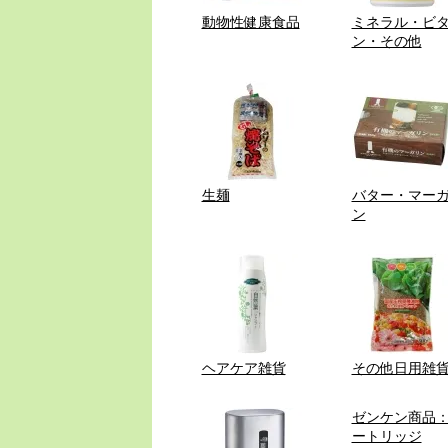
動物性健康食品
ミネラル・ビ
ン・その他
生麺
バター・マー
ン
ヘアケア雑貨
その他日用雑
ゼンケン商品
ートリッジ