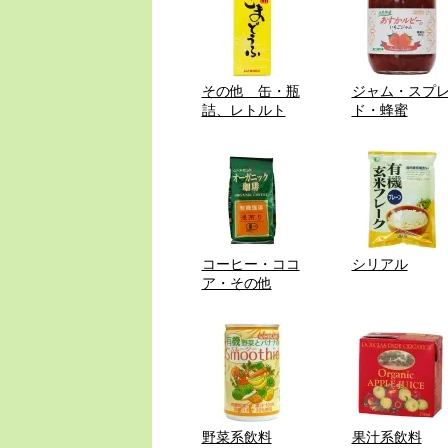
その他 缶・瓶
ジャム・スプ
詰、レトルト
ド・蜂蜜
コーヒー・ココ
シリアル
ア・その他
野菜系飲料
果汁系飲料