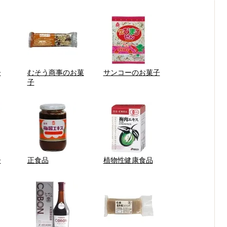
子
むそう商事のお菓
サンコーのお菓子
子
子
正食品
植物性健康食品