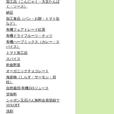
加工品（こんにゃく・大豆たんぱ
く・ソース）
納豆
加工食品（パン・お餅・トマト缶
など）
有機フェアトレード紅茶
有機ドライフルーツ・ナッツ
有機ハーブミックス（カレー・ス
パイス）
トマト加工品
スパイス
乾燥野菜
オーガニックチョコレート
海産物（しらす・サーモン・貝
柱）
自然栽培/有機JASジュース
甘味料
シャボン玉石けん無料会員登録で
10％OFF
洗剤