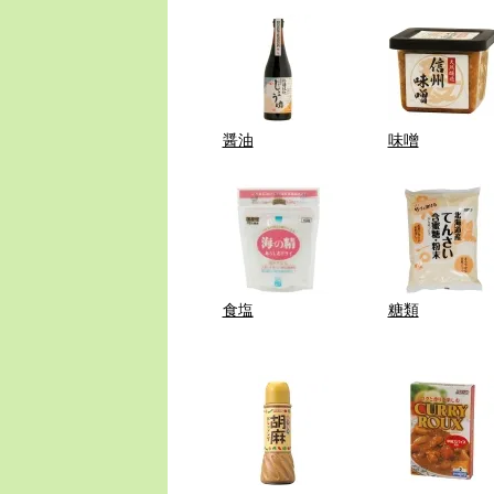
醤油
味噌
食塩
糖類