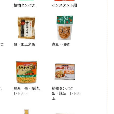
植物タンパク
インスタント麺
ぜご
餅・加工米飯
煮豆・佃煮
詰、
農産 缶・瓶詰、
植物タンパク
レトルト
缶・瓶詰、レトル
ト