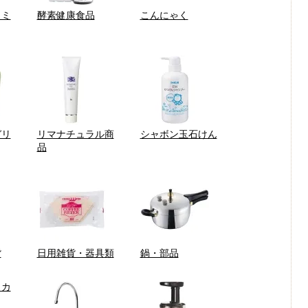
タミ
酵素健康食品
こんにゃく
ガリ
リマナチュラル商
シャボン玉石けん
品
貨
日用雑貨・器具類
鍋・部品
：カ