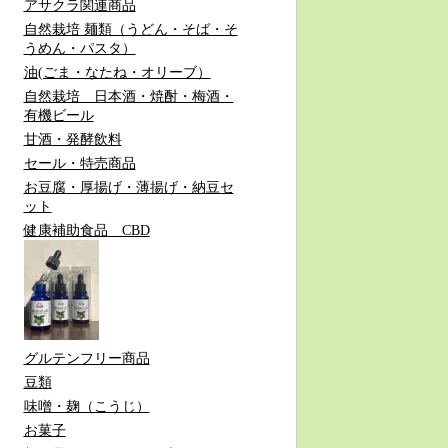
アサクラ関連商品
自然栽培 麺類（うどん・そば・そ
うめん・パスタ）
油(ごま・なたね・オリーブ）
自然栽培 日本酒・焼酎・梅酒・
有機ビール
甘酒・発酵飲料
セール・特売商品
お豆腐・厚揚げ・薄揚げ・納豆セ
ット
健康補助食品 CBD
グルテンフリー商品
豆類
味噌・麹（こうじ）
お菓子