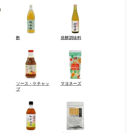
酢
発酵調味料
ソース・ケチャッ
マヨネーズ
プ