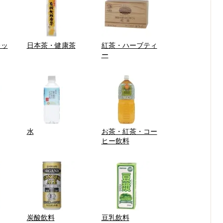
レッ
日本茶・健康茶
紅茶・ハーブティ
ー
水
お茶・紅茶・コー
ヒー飲料
炭酸飲料
豆乳飲料