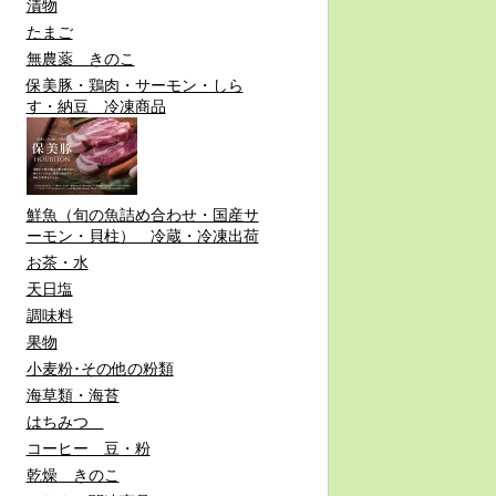
漬物
たまご
無農薬 きのこ
保美豚・鶏肉・サーモン・しら
す・納豆 冷凍商品
鮮魚（旬の魚詰め合わせ・国産サ
ーモン・貝柱） 冷蔵・冷凍出荷
お茶・水
天日塩
調味料
果物
小麦粉･その他の粉類
海草類・海苔
はちみつ
コーヒー 豆・粉
乾燥 きのこ