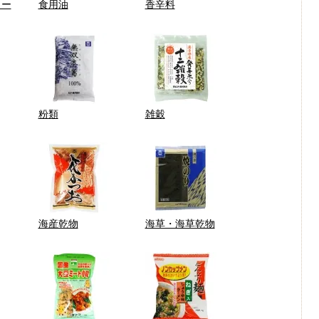
ュー
食用油
香辛料
粉類
雑穀
海産乾物
海草・海草乾物