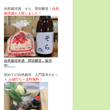
自然栽培酒 そら 関谷醸造！
自然
栽培酒が入荷しました！
自然栽培米酒 関谷醸造←販売
中!
初めての自然栽培 入門基本Aセッ
ト
お値打ち＋送料無料！