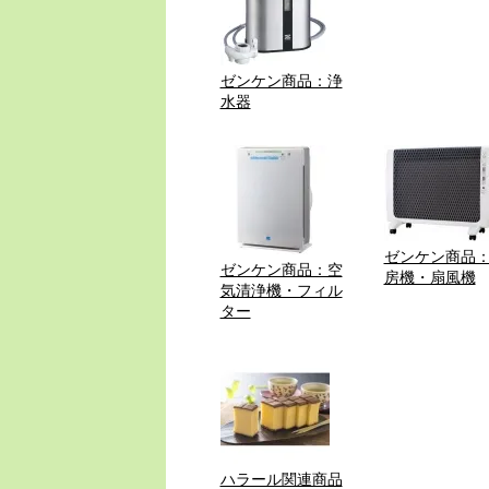
ゼンケン商品：浄
水器
ゼンケン商品
ゼンケン商品：空
房機・扇風機
気清浄機・フィル
ター
ハラール関連商品