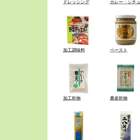
ドレッシング
カレー・シチ
加工調味料
ペースト
加工乾物
農産乾物