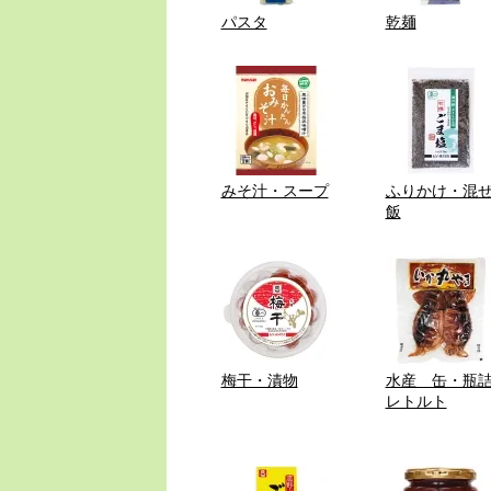
パスタ
乾麺
みそ汁・スープ
ふりかけ・混
飯
梅干・漬物
水産 缶・瓶
レトルト