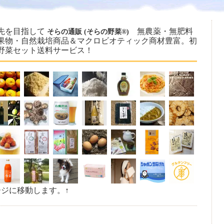
先を目指して
無農薬・無肥料
そらの通販 (そらの野菜®)
果物・自然栽培商品＆マクロビオティック商材豊富。初
野菜セット送料サービス！
ージに移動します。↑