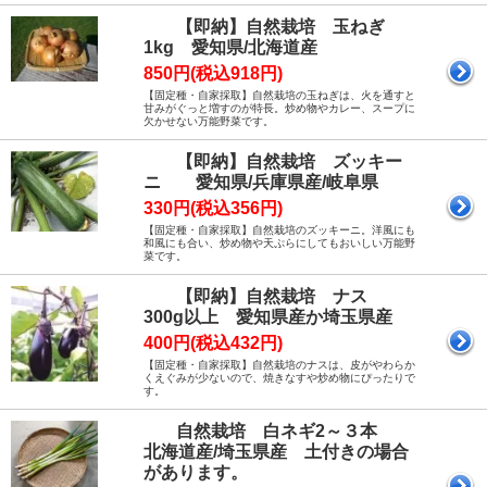
【即納】自然栽培 玉ねぎ
1kg 愛知県/北海道産
850円(税込918円)
【固定種・自家採取】自然栽培の玉ねぎは、火を通すと
甘みがぐっと増すのが特長。炒め物やカレー、スープに
欠かせない万能野菜です。
【即納】自然栽培 ズッキー
ニ 愛知県/兵庫県産/岐阜県
330円(税込356円)
【固定種・自家採取】自然栽培のズッキーニ。洋風にも
和風にも合い、炒め物や天ぷらにしてもおいしい万能野
菜です。
【即納】自然栽培 ナス
300g以上 愛知県産か埼玉県産
400円(税込432円)
【固定種・自家採取】自然栽培のナスは、皮がやわらか
くえぐみが少ないので、焼きなすや炒め物にぴったりで
す。
自然栽培 白ネギ2～３本
北海道産/埼玉県産 土付きの場合
があります。