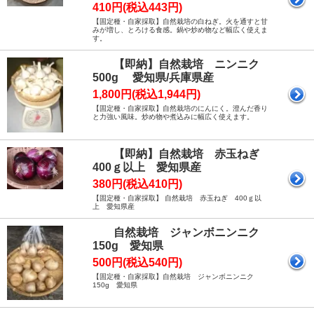
410円(税込443円)
【固定種・自家採取】自然栽培の白ねぎ。火を通すと甘
みが増し、とろける食感。鍋や炒め物など幅広く使えま
す。
【即納】自然栽培 ニンニク
500g 愛知県/兵庫県産
1,800円(税込1,944円)
【固定種・自家採取】自然栽培のにんにく。澄んだ香り
と力強い風味。炒め物や煮込みに幅広く使えます。
【即納】自然栽培 赤玉ねぎ
400ｇ以上 愛知県産
380円(税込410円)
【固定種・自家採取】 自然栽培 赤玉ねぎ 400ｇ以
上 愛知県産
自然栽培 ジャンボニンニク
150g 愛知県
500円(税込540円)
【固定種・自家採取】自然栽培 ジャンボニンニク
150g 愛知県