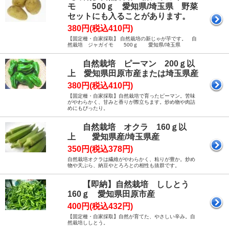
モ 500ｇ 愛知県/埼玉県 野菜
セットにも入ることがあります。
380円(税込410円)
【固定種・自家採取】 自然栽培の新じゃが芋です。 自
然栽培 ジャガイモ 500ｇ 愛知県/埼玉県
自然栽培 ピーマン 200ｇ以
上 愛知県田原市産または埼玉県産
380円(税込410円)
【固定種・自家採取】自然栽培で育ったピーマン。苦味
がやわらかく、甘みと香りが際立ちます。炒め物や肉詰
めにもぴったり。
自然栽培 オクラ 160ｇ以
上 愛知県産/埼玉県産
350円(税込378円)
自然栽培オクラは繊維がやわらかく、粘りが豊か。炒め
物や天ぷら、納豆やとろろとの相性も抜群です。
【即納】自然栽培 ししとう
160ｇ 愛知県田原市産
400円(税込432円)
【固定種・自家採取】自然が育てた、やさしい辛み。自
然栽培ししとう。