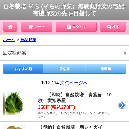
自然栽培 そら (そらの野菜）無農薬野菜の宅配-
有機野菜の先を目指して
カート
ログイン
検索
ホーム
＞
単品野菜
固定種野菜
おすすめ順
価格順
新着順
1-12 / 14
次のページへ
【即納】自然栽培 青紫蘇 10
枚 愛知県産
350円(税込378円)
爽やかな香りが、いつもの料理をワンランク上のおいし
さへ。
【即納】自然栽培 新ジャガイ