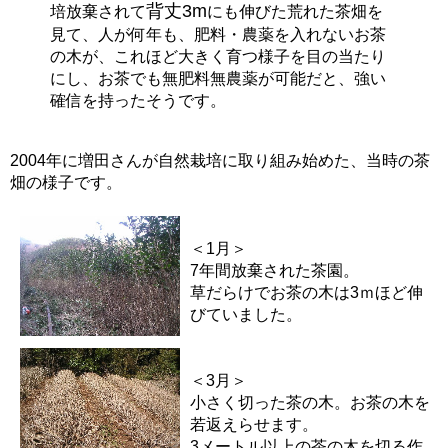
背丈3m
培放棄されて
にも伸びた荒れた茶畑を
見て、人が何年も、肥料・農薬を入れないお茶
の木が、これほど大きく育つ様子を目の当たり
にし、お茶でも無肥料無農薬が可能だと、強い
確信を持ったそうです。
2004年に増田さんが自然栽培に取り組み始めた、当時の茶
畑の様子です。
＜1月＞
7年間放棄された茶園。
草だらけでお茶の木は3ｍほど伸
びていました。
＜3月＞
小さく切った茶の木。お茶の木を
若返えらせます。
3メートル以上の茶の木を切る作