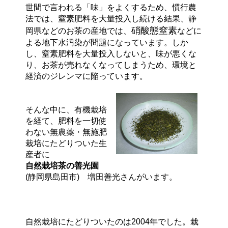
世間で言われる「味」をよくするため、慣行農
法では、窒素肥料を大量投入し続ける結果、静
硝酸態窒素
岡県などのお茶の産地では、
などに
よる地下水汚染が問題になっています。しか
し、窒素肥料を大量投入しないと、味が悪くな
り、お茶が売れなくなってしまうため、環境と
経済のジレンマに陥っています。
そんな中に、有機栽培
を経て、肥料を一切使
わない無農薬・無施肥
栽培にたどりついた生
産者に
自然栽培茶の善光園
(静岡県島田市) 増田善光さんがいます。
自然栽培にたどりついたのは2004年でした。栽