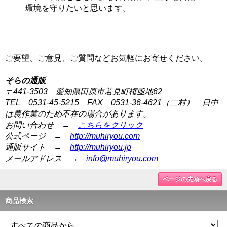
環境を守りたいと思います。
ご要望、ご意見、ご質問などお気軽にお寄せください。
そらの通販
〒441-3503 愛知県田原市若見町権亟地62
TEL 0531-45-5215 FAX 0531-36-4621（二村） 日中
は農作業のため不在の場合があります。
お問い合わせ →
こちらをクリック
公式ページ →
http://muhiryou.com
通販サイト →
http://muhiryou.jp
メールアドレス →
info@muhiryou.com
ページの先頭へ戻る
商品検索