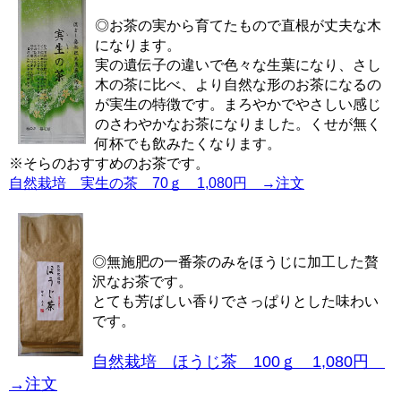
◎お茶の実から育てたもので直根が丈夫な木
になります。
実の遺伝子の違いで色々な生葉になり、さし
木の茶に比べ、より自然な形のお茶になるの
が実生の特徴です。まろやかでやさしい感じ
のさわやかなお茶になりました。くせが無く
何杯でも飲みたくなります。
※そらのおすすめのお茶です。
自然栽培 実生の茶 70ｇ 1,080円 →注文
◎無施肥の一番茶のみをほうじに加工した贅
沢なお茶です。
とても芳ばしい香りでさっぱりとした味わい
です。
自然栽培 ほうじ茶 100ｇ 1,080円
→注文