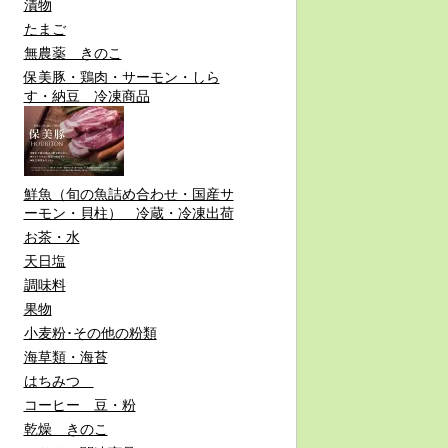
漬物
たまご
無農薬 きのこ
保美豚・鶏肉・サーモン・しら
す・納豆 冷凍商品
鮮魚（旬の魚詰め合わせ・国産サ
ーモン・貝柱） 冷蔵・冷凍出荷
お茶・水
天日塩
調味料
果物
小麦粉･その他の粉類
海草類・海苔
はちみつ
コーヒー 豆・粉
乾燥 きのこ