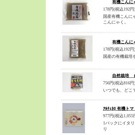
有機こんにゃ
178円(税込192円
国産有機こんに
こんにゃく。
有機こんにゃ
178円(税込192円
国産の有機栽培
自然栽培 も
756円(税込816円
いつでも、どこで
ｱﾙﾁｪﾈﾛ 有機トマ
977円(税込1,055
1パックにイタ
り