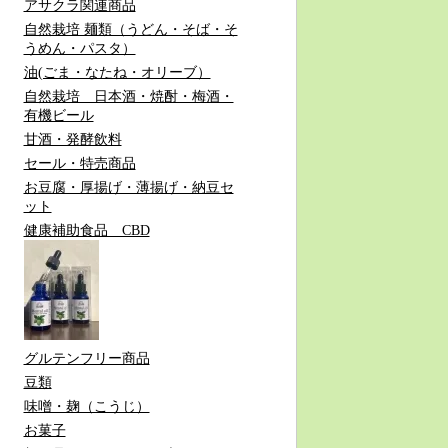
アサクラ関連商品
自然栽培 麺類（うどん・そば・そ
うめん・パスタ）
油(ごま・なたね・オリーブ）
自然栽培 日本酒・焼酎・梅酒・
有機ビール
甘酒・発酵飲料
セール・特売商品
お豆腐・厚揚げ・薄揚げ・納豆セ
ット
健康補助食品 CBD
グルテンフリー商品
豆類
味噌・麹（こうじ）
お菓子