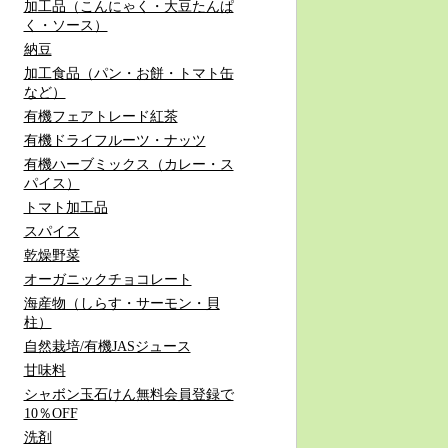
加工品（こんにゃく・大豆たんぱ
く・ソース）
納豆
加工食品（パン・お餅・トマト缶
など）
有機フェアトレード紅茶
有機ドライフルーツ・ナッツ
有機ハーブミックス（カレー・ス
パイス）
トマト加工品
スパイス
乾燥野菜
オーガニックチョコレート
海産物（しらす・サーモン・貝
柱）
自然栽培/有機JASジュース
甘味料
シャボン玉石けん無料会員登録で
10％OFF
洗剤