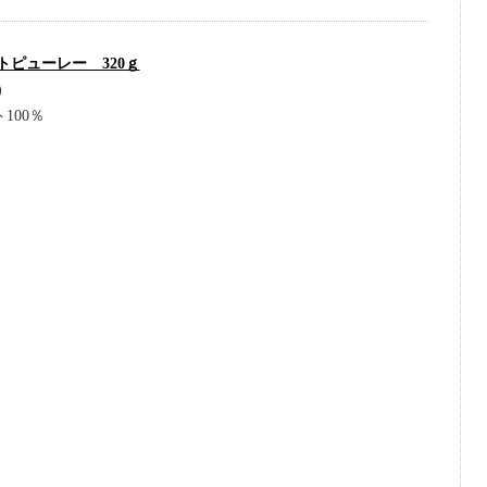
トピューレー 320ｇ
)
100％