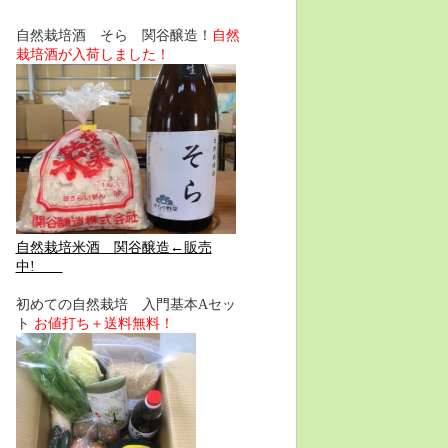
自然栽培酒 そら 関谷醸造！
自然
栽培酒が入荷しました！
自然栽培米酒 関谷醸造←販売
中!
初めての自然栽培 入門基本Aセッ
ト
お値打ち＋送料無料！