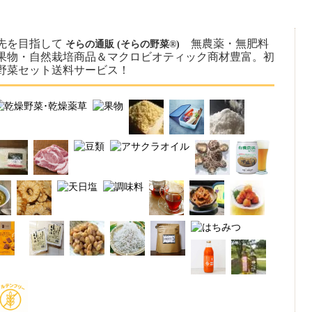
先を目指して
無農薬・無肥料
そらの通販 (そらの野菜®)
果物・自然栽培商品＆マクロビオティック商材豊富。初
野菜セット送料サービス！