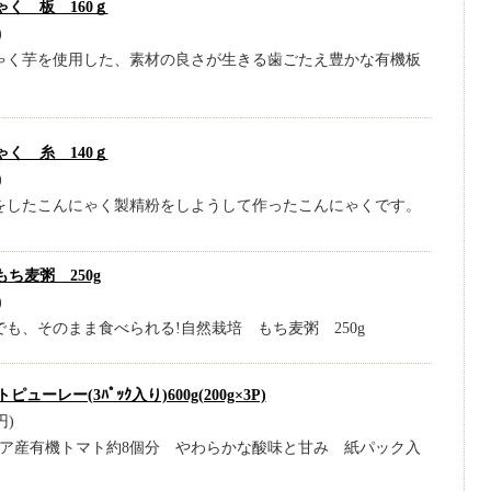
く 板 160ｇ
)
ゃく芋を使用した、素材の良さが生きる歯ごたえ豊かな有機板
く 糸 140ｇ
)
をしたこんにゃく製精粉をしようして作ったこんにゃくです。
ち麦粥 250g
)
も、そのまま食べられる!自然栽培 もち麦粥 250g
トピューレー(3ﾊﾟｯｸ入り)600g(200g×3P)
円)
リア産有機トマト約8個分 やわらかな酸味と甘み 紙パック入