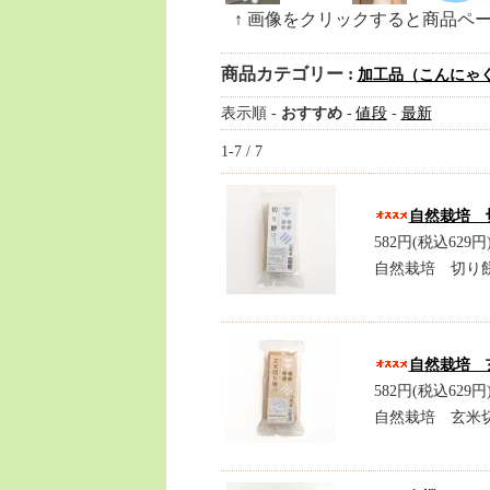
↑ 画像をクリックすると商品ペ
商品カテゴリー :
加工品（こんにゃ
表示順 -
おすすめ
-
値段
-
最新
1-7 / 7
自然栽培 切
582円(税込629円
自然栽培 切り餅
自然栽培 玄
582円(税込629円
自然栽培 玄米切