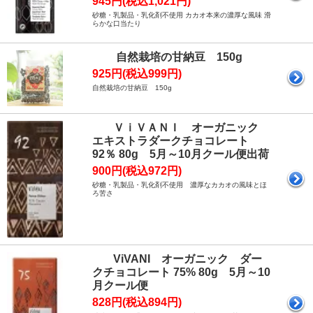
945円(税込1,021円)
砂糖・乳製品・乳化剤不使用 カカオ本来の濃厚な風味 滑
らかな口当たり
自然栽培の甘納豆 150g
925円(税込999円)
自然栽培の甘納豆 150g
ＶｉＶＡＮＩ オーガニック
エキストラダークチョコレート
92％ 80g 5月～10月クール便出荷
900円(税込972円)
砂糖・乳製品・乳化剤不使用 濃厚なカカオの風味とほ
ろ苦さ
ViVANI オーガニック ダー
クチョコレート 75% 80g 5月～10
月クール便
828円(税込894円)