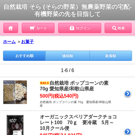
自然栽培 そら (そらの野菜）無農薬野菜の宅配-
有機野菜の先を目指して
カート
ログイン
検索
ホーム
＞
お菓子
おすすめ順
価格順
新着順
1-6 / 6
自然栽培 ポップコーンの素
70g 愛知県産/和歌山県産
500円(税込540円)
自然栽培 ポップコーンの素 70g 愛知県産/和歌山県
産
オーガニックスペリアダークチョコ
レート100 70ｇ 要冷蔵 5月～
10月クール便