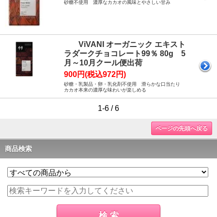
砂糖不使用 濃厚なカカオの風味とやさしい甘み
ViVANI オーガニック エキスト
ラダークチョコレート99％ 80g 5
月～10月クール便出荷
900円(税込972円)
砂糖・乳製品・卵・乳化剤不使用 滑らかな口当たり
カカオ本来の濃厚な味わいが楽しめる
1-6 / 6
ページの先頭へ戻る
商品検索