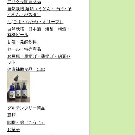
アサクラ関連商品
自然栽培 麺類（うどん・そば・そ
うめん・パスタ）
油(ごま・なたね・オリーブ）
自然栽培 日本酒・焼酎・梅酒・
有機ビール
甘酒・発酵飲料
セール・特売商品
お豆腐・厚揚げ・薄揚げ・納豆セ
ット
健康補助食品 CBD
グルテンフリー商品
豆類
味噌・麹（こうじ）
お菓子