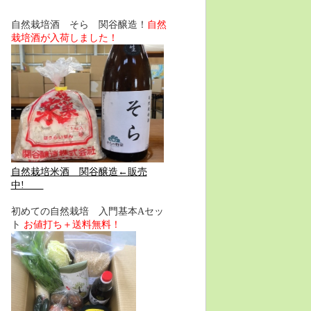
自然栽培酒 そら 関谷醸造！
自然
栽培酒が入荷しました！
自然栽培米酒 関谷醸造←販売
中!
初めての自然栽培 入門基本Aセッ
ト
お値打ち＋送料無料！