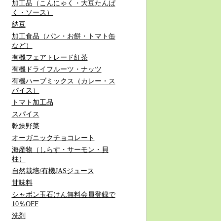
加工品（こんにゃく・大豆たんぱ
く・ソース）
納豆
加工食品（パン・お餅・トマト缶
など）
有機フェアトレード紅茶
有機ドライフルーツ・ナッツ
有機ハーブミックス（カレー・ス
パイス）
トマト加工品
スパイス
乾燥野菜
オーガニックチョコレート
海産物（しらす・サーモン・貝
柱）
自然栽培/有機JASジュース
甘味料
シャボン玉石けん無料会員登録で
10％OFF
洗剤