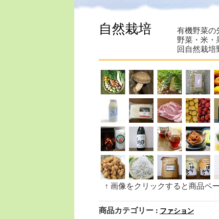
自然栽培
有機野菜の
野菜・米・
回自然栽培
↑ 画像をクリックすると商品ペ
商品カテゴリー :
ファション