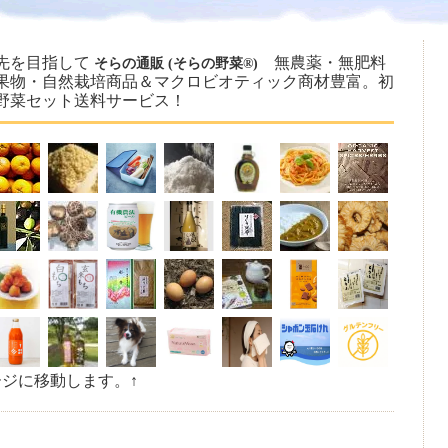
先を目指して
無農薬・無肥料
そらの通販 (そらの野菜®)
果物・自然栽培商品＆マクロビオティック商材豊富。初
野菜セット送料サービス！
ージに移動します。↑