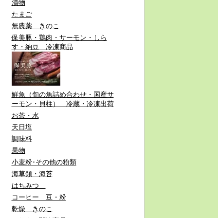
漬物
たまご
無農薬 きのこ
保美豚・鶏肉・サーモン・しら
す・納豆 冷凍商品
鮮魚（旬の魚詰め合わせ・国産サ
ーモン・貝柱） 冷蔵・冷凍出荷
お茶・水
天日塩
調味料
果物
小麦粉･その他の粉類
海草類・海苔
はちみつ
コーヒー 豆・粉
乾燥 きのこ