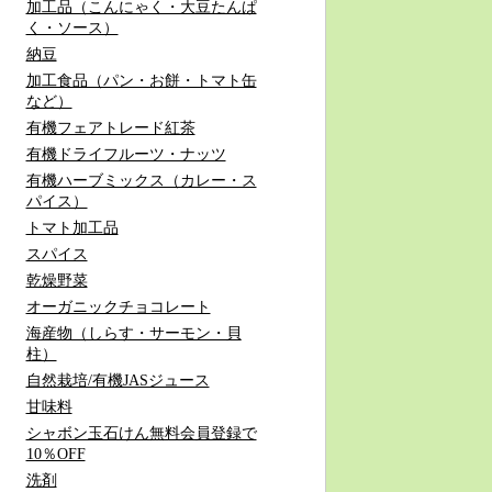
加工品（こんにゃく・大豆たんぱ
く・ソース）
納豆
加工食品（パン・お餅・トマト缶
など）
有機フェアトレード紅茶
有機ドライフルーツ・ナッツ
有機ハーブミックス（カレー・ス
パイス）
トマト加工品
スパイス
乾燥野菜
オーガニックチョコレート
海産物（しらす・サーモン・貝
柱）
自然栽培/有機JASジュース
甘味料
シャボン玉石けん無料会員登録で
10％OFF
洗剤