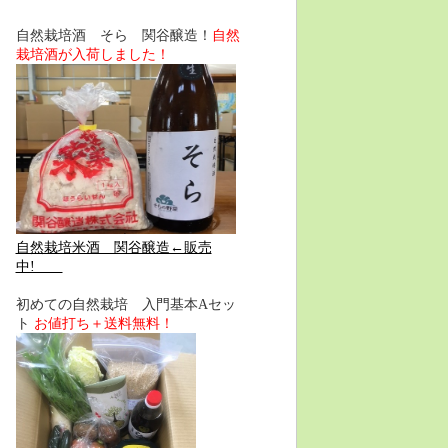
自然栽培酒 そら 関谷醸造！
自然
栽培酒が入荷しました！
自然栽培米酒 関谷醸造←販売
中!
初めての自然栽培 入門基本Aセッ
ト
お値打ち＋送料無料！