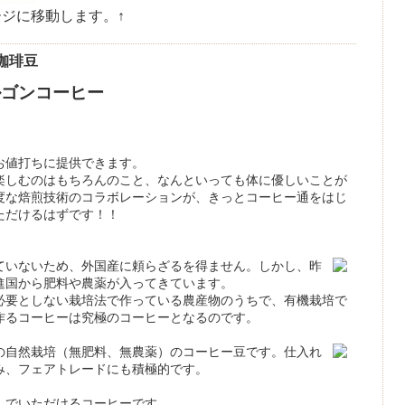
ージに移動します。↑
珈琲豆
ルゴンコーヒー
お値打ちに提供できます。
楽しむのはもちろんのこと、なんといっても体に優しいことが
度な焙煎技術のコラボレーションが、きっとコーヒー通をはじ
ただけるはずです！！
ていないため、外国産に頼らざるを得ません。しかし、昨
進国から肥料や農薬が入ってきています。
必要としない栽培法で作っている農産物のうちで、有機栽培で
作るコーヒーは究極のコーヒーとなるのです。
の自然栽培（無肥料、無農薬）のコーヒー豆です。仕入れ
み、フェアトレードにも積極的です。
んでいただけるコーヒーです。