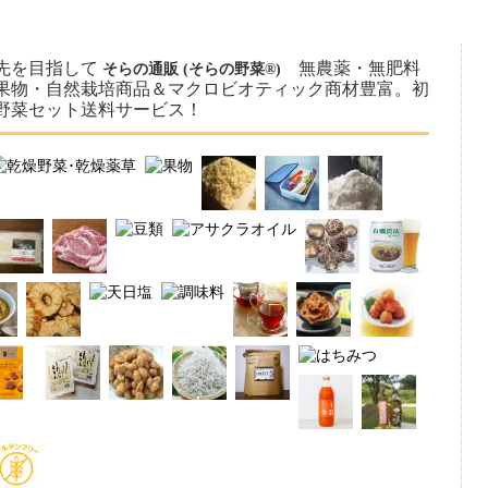
先を目指して
無農薬・無肥料
そらの通販 (そらの野菜®)
果物・自然栽培商品＆マクロビオティック商材豊富。初
野菜セット送料サービス！