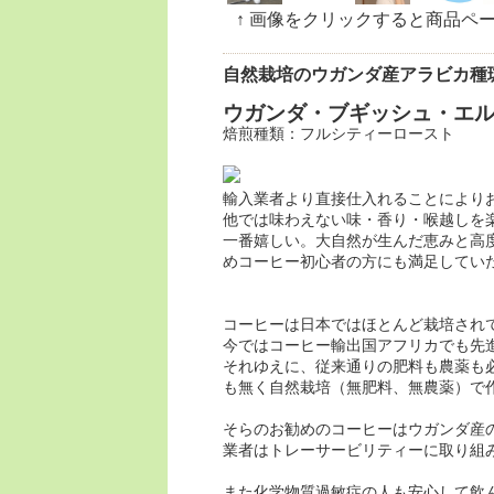
↑ 画像をクリックすると商品ペ
自然栽培のウガンダ産アラビカ種
ウガンダ・ブギッシュ・エ
焙煎種類：フルシティーロースト
輸入業者より直接仕入れることにより
他では味わえない味・香り・喉越しを
一番嬉しい。大自然が生んだ恵みと高
めコーヒー初心者の方にも満足してい
コーヒーは日本ではほとんど栽培され
今ではコーヒー輸出国アフリカでも先
それゆえに、従来通りの肥料も農薬も
も無く自然栽培（無肥料、無農薬）で
そらのお勧めのコーヒーはウガンダ産
業者はトレーサービリティーに取り組
また化学物質過敏症の人も安心して飲