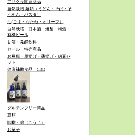
アサクラ関連商品
自然栽培 麺類（うどん・そば・そ
うめん・パスタ）
油(ごま・なたね・オリーブ）
自然栽培 日本酒・焼酎・梅酒・
有機ビール
甘酒・発酵飲料
セール・特売商品
お豆腐・厚揚げ・薄揚げ・納豆セ
ット
健康補助食品 CBD
グルテンフリー商品
豆類
味噌・麹（こうじ）
お菓子