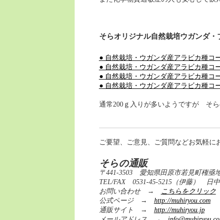
そらオリジナル自然栽培ウガンダ・
● 自然栽培・ウガンダ産アラビカ種コーヒ
● 自然栽培・ウガンダ産アラビカ種コー
● 自然栽培・ウガンダ産アラビカ種コーヒ
● 自然栽培・ウガンダ産アラビカ種コー
通常200ｇ入りが多いようですが そ
ご要望、ご意見、ご質問などお気軽に
そらの通販
〒441-3503 愛知県田原市若見町権亟地
TEL/FAX 0531-45-5215（伊
お問い合わせ →
こちらをクリック
公式ページ →
http://muhiryou.com
通販サイト →
http://muhiryou.jp
メールアドレス →
info@muhiryou.c