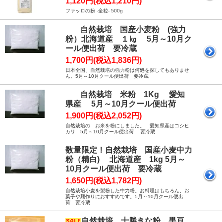
1,120円(税込1,210円)
ファッロの粉 -全粒- 500g
自然栽培 国産小麦粉 (強力
粉）北海道産 １㎏ 5月～10月ク
ール便出荷 要冷蔵
1,700円(税込1,836円)
日本全国、自然栽培の強力粉は何処を探してもありませ
ん。5月～10月クール便出荷 要冷蔵
自然栽培 米粉 1Kg 愛知
県産 5月～10月クール便出荷
1,900円(税込2,052円)
自然栽培の お米を粉にしました。 愛知県産はコシヒ
カリ 5月～10月クール便出荷 要冷蔵
数量限定！自然栽培 国産小麦中力
粉（精白) 北海道産 1kg 5月～
10月クール便出荷 要冷蔵
1,650円(税込1,782円)
自然栽培小麦を製粉した中力粉。お料理はもちろん、お
菓子や麺作りにおすすめです。5月～10月クール便出
荷 要冷蔵
自然栽培 十勝きな粉 黒豆