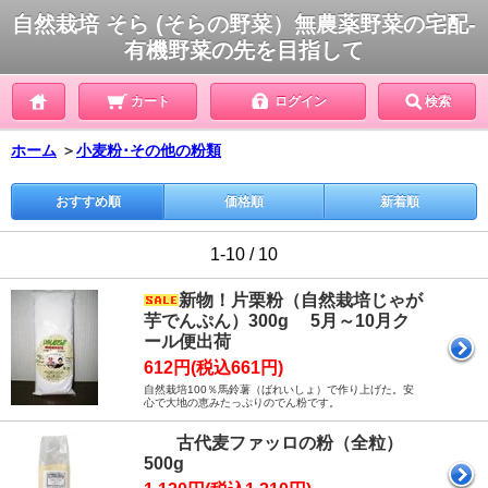
自然栽培 そら (そらの野菜）無農薬野菜の宅配-
有機野菜の先を目指して
カート
ログイン
検索
ホーム
＞
小麦粉･その他の粉類
おすすめ順
価格順
新着順
1-10 / 10
新物！片栗粉（自然栽培じゃが
芋でんぷん）300g 5月～10月ク
ール便出荷
612円(税込661円)
自然栽培100％馬鈴薯（ばれいしょ）で作り上げた。安
心で大地の恵みたっぷりのでん粉です。
古代麦ファッロの粉（全粒）
500g