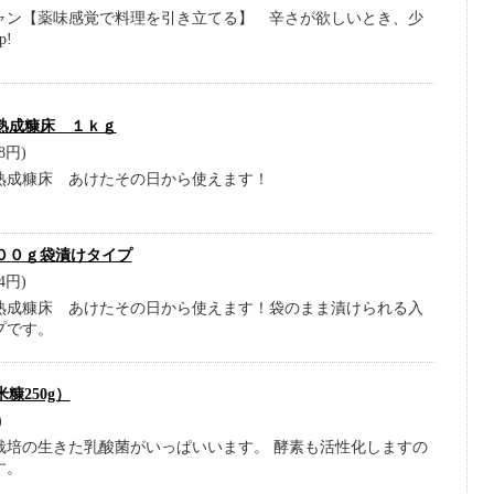
ャン【薬味感覚で料理を引き立てる】 辛さが欲しいとき、少
p!
熟成糠床 １ｋｇ
8円)
熟成糠床 あけたその日から使えます！
００ｇ袋漬けタイプ
4円)
熟成糠床 あけたその日から使えます！袋のまま漬けられる入
プです。
糠250g）
)
栽培の生きた乳酸菌がいっぱいいます。 酵素も活性化しますの
す。