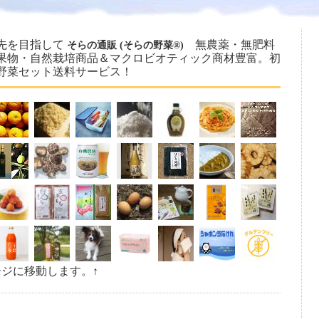
先を目指して
無農薬・無肥料
そらの通販 (そらの野菜®)
果物・自然栽培商品＆マクロビオティック商材豊富。初
野菜セット送料サービス！
ージに移動します。↑