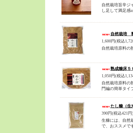
自然栽培旨辛ジ
し足して満足感u
自然栽培 
1,600円(税込1,72
自然栽培原料の
熟成糠床５
1,050円(税込1,13
自然栽培原料の
門編の簡単タイ
たし糠（生米
390円(税込421円
生糠には、自然
で、おススメで