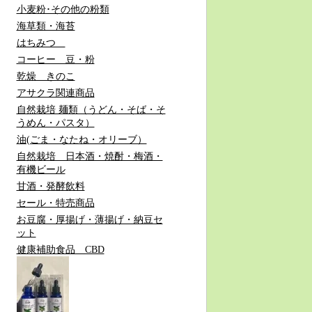
小麦粉･その他の粉類
海草類・海苔
はちみつ
コーヒー 豆・粉
乾燥 きのこ
アサクラ関連商品
自然栽培 麺類（うどん・そば・そ
うめん・パスタ）
油(ごま・なたね・オリーブ）
自然栽培 日本酒・焼酎・梅酒・
有機ビール
甘酒・発酵飲料
セール・特売商品
お豆腐・厚揚げ・薄揚げ・納豆セ
ット
健康補助食品 CBD