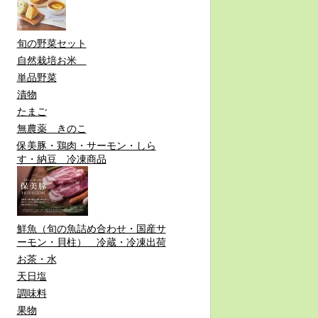
旬の野菜セット
自然栽培お米
単品野菜
漬物
たまご
無農薬 きのこ
保美豚・鶏肉・サーモン・しら
す・納豆 冷凍商品
鮮魚（旬の魚詰め合わせ・国産サ
ーモン・貝柱） 冷蔵・冷凍出荷
お茶・水
天日塩
調味料
果物