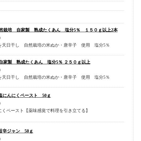
然栽培 自家製 熟成たくあん 塩分5％ １５０ｇ以上2本
)
を天日干し 自然栽培の米ぬか・唐辛子 使用 塩分5％
自家製 熟成たくあん 塩分5％ ２５０ｇ以上
)
を天日干し 自然栽培の米ぬか・唐辛子 使用 塩分5％
塩にんにくペースト 50ｇ
)
にくペースト【薬味感覚で料理を引き立てる】
旨辛ジャン 50ｇ
)