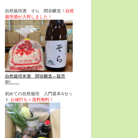
自然栽培酒 そら 関谷醸造！
自然
栽培酒が入荷しました！
自然栽培米酒 関谷醸造←販売
中!
初めての自然栽培 入門基本Aセッ
ト
お値打ち＋送料無料！