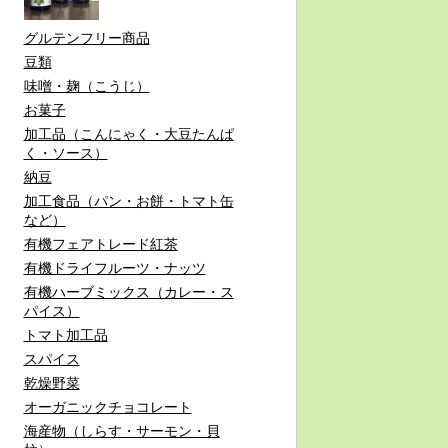
グルテンフリー商品
豆類
味噌・麹（こうじ）
お菓子
加工品（こんにゃく・大豆たんぱ
く・ソース）
納豆
加工食品（パン・お餅・トマト缶
など）
有機フェアトレード紅茶
有機ドライフルーツ・ナッツ
有機ハーブミックス（カレー・ス
パイス）
トマト加工品
スパイス
乾燥野菜
オーガニックチョコレート
海産物（しらす・サーモン・貝