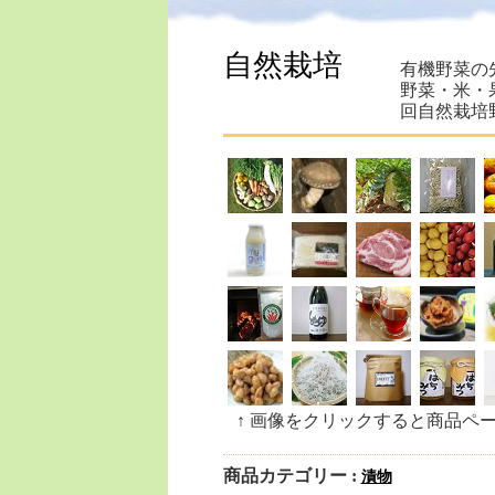
自然栽培
有機野菜の
野菜・米・
回自然栽培
↑ 画像をクリックすると商品ペ
商品カテゴリー :
漬物