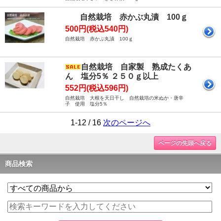
自然栽培 赤かぶ丸漬 100ｇ
500円(税込540円)
自然栽培 赤かぶ丸漬 100ｇ
自然栽培 自家製 熟成たくあ
ん 塩分5％ ２５０ｇ以上
552円(税込596円)
自然栽培 大根を天日干し 自然栽培の米ぬか・唐辛
子 使用 塩分5％
1-12 / 16
次のページへ
ページの先頭へ戻る
商品検索