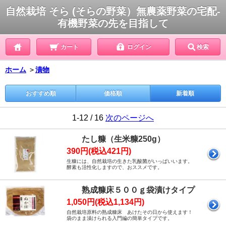
自然栽培 そら (そらの野菜）無農薬野菜の宅配-
有機野菜の先を目指して
カート
ログイン
検索
ホーム
＞
漬物
おすすめ順
価格順
新着順
1-12 / 16
次のページへ
たし糠（生米糠250g）
390円(税込421円)
生糠には、自然栽培の生きた乳酸菌がいっぱいいます。
酵素も活性化しますので、おススメです。
熟成糠床５００ｇ袋漬けタイプ
1,050円(税込1,134円)
自然栽培原料の熟成糠床 あけたその日から使えます！
袋のまま漬けられる入門編の簡単タイプです。