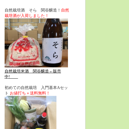
自然栽培酒 そら 関谷醸造！
自然
栽培酒が入荷しました！
自然栽培米酒 関谷醸造←販売
中!
初めての自然栽培 入門基本Aセッ
ト
お値打ち＋送料無料！