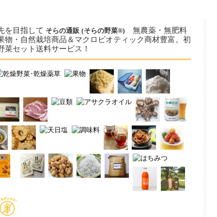
先を目指して
無農薬・無肥料
そらの通販 (そらの野菜®)
果物・自然栽培商品＆マクロビオティック商材豊富。初
野菜セット送料サービス！