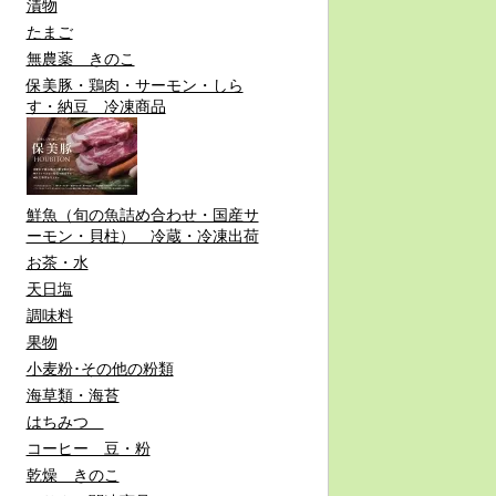
漬物
たまご
無農薬 きのこ
保美豚・鶏肉・サーモン・しら
す・納豆 冷凍商品
鮮魚（旬の魚詰め合わせ・国産サ
ーモン・貝柱） 冷蔵・冷凍出荷
お茶・水
天日塩
調味料
果物
小麦粉･その他の粉類
海草類・海苔
はちみつ
コーヒー 豆・粉
乾燥 きのこ