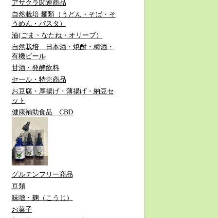
アサクラ関連商品
自然栽培 麺類（うどん・そば・そ
うめん・パスタ）
油(ごま・なたね・オリーブ）
自然栽培 日本酒・焼酎・梅酒・
有機ビール
甘酒・発酵飲料
セール・特売商品
お豆腐・厚揚げ・薄揚げ・納豆セ
ット
健康補助食品 CBD
グルテンフリー商品
豆類
味噌・麹（こうじ）
お菓子