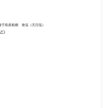
種子島産粗糖 食塩（天日塩）
ど)