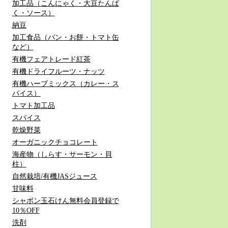
加工品（こんにゃく・大豆たんぱ
く・ソース）
納豆
加工食品（パン・お餅・トマト缶
など）
有機フェアトレード紅茶
有機ドライフルーツ・ナッツ
有機ハーブミックス（カレー・ス
パイス）
トマト加工品
スパイス
乾燥野菜
オーガニックチョコレート
海産物（しらす・サーモン・貝
柱）
自然栽培/有機JASジュース
甘味料
シャボン玉石けん無料会員登録で
10％OFF
洗剤