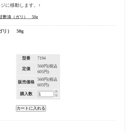
ージに移動します。↑
酢漬（ガリ） 50g
リ） 50g
型番
7194
560円(税込
定価
605円)
560円(税込
販売価格
605円)
購入数