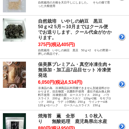
自然栽培の大根を天日干しにしました。 そらの畑で育
った大根使用
自然栽培 いやしの納豆 黒豆
50ｇ×2 5月～10月まではクール便
でお送りします、クール代金がかか
ります。
375円(税込405円)
自然栽培 いやしの納豆 黒豆 50ｇ×2 そらの野菜一
押しの商品です。
保美豚プレミアム・真空冷凍生肉＋
無添加・加工品7品目セット 冷凍便
発送
6,050円(税込6,534円)
冷凍品の為 冷凍商品以外同梱できません別途送料がか
かります。抗生物質・抗菌剤不使用 遺伝子組み換え飼
料不使用 冷凍便出荷 ローススライス 200ｇ バラ
スライス 200ｇ 肩ロースカツ 120g×2枚 モモブロ
ック 300ｇ ウデ（小間肉）250ｇ ウインナー4本
120ｇ×2パック ロースハムスライス 150ｇ
焼海苔 薫 全形 １０枚入
り 無酸処理 鹿児島県出水産
880円(税込950円)