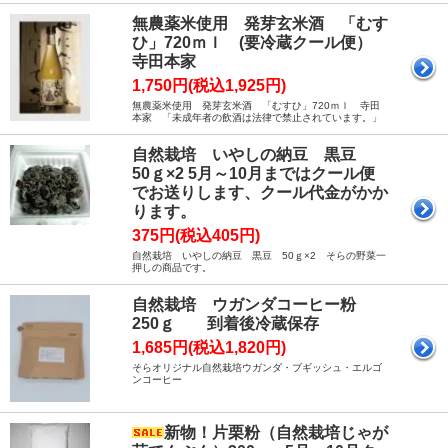
無農薬米使用 発芽玄米酒 「むす
ひ」720ｍｌ (要冷蔵クール便）
寺田本家
1,750円(税込1,925円)
無農薬米使用 発芽玄米酒 「むすひ」720ｍｌ 寺田
本家 「未成年者の飲酒は法律で禁止されています。」
自然栽培 いやしの納豆 黒豆
50ｇ×2 5月～10月まではクール便
でお送りします、クール代金がかか
ります。
375円(税込405円)
自然栽培 いやしの納豆 黒豆 50ｇ×2 そらの野菜一
押しの商品です。
自然栽培 ウガンダコーヒー粉
250ｇ 到着後冷蔵保存
1,685円(税込1,820円)
そらオリジナル自然栽培ウガンダ・ブギッシュ・エルゴ
ンコーヒー
新物！片栗粉（自然栽培じゃが