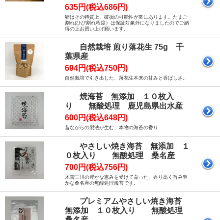
635円(税込686円)
卵はその特質上、破損の可能性が常にあります。たまご
割れ(ひび割れ程度）は保証対象外になりましたのでご納
得の上お買い上げ願います。
自然栽培 煎り落花生 75g 千
葉県産
694円(税込750円)
自然栽培で引き出した、落花生本来の甘みと香ばしさ。
焼海苔 無添加 １０枚入
り 無酸処理 鹿児島県出水産
600円(税込648円)
昔ながらの製法が生む、本物の海苔の香り
やさしい焼き海苔 無添加 １
０枚入り 無酸処理 桑名産
700円(税込756円)
木曽三川の豊かな恵みを受けて育った、香り高く旨み豊
かな桑名産の無酸処理海苔です。
プレミアムやさしい焼き海苔
無添加 １０枚入り 無酸処理
桑名産