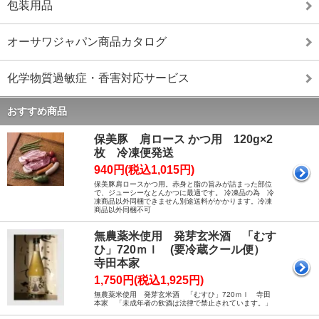
包装用品
オーサワジャパン商品カタログ
化学物質過敏症・香害対応サービス
おすすめ商品
保美豚 肩ロース かつ用 120g×2
枚 冷凍便発送
940円(税込1,015円)
保美豚肩ロースかつ用。赤身と脂の旨みが詰まった部位
で、ジューシーなとんかつに最適です。 冷凍品の為 冷
凍商品以外同梱できません別途送料がかかります。冷凍
商品以外同梱不可
無農薬米使用 発芽玄米酒 「むす
ひ」720ｍｌ (要冷蔵クール便）
寺田本家
1,750円(税込1,925円)
無農薬米使用 発芽玄米酒 「むすひ」720ｍｌ 寺田
本家 「未成年者の飲酒は法律で禁止されています。」