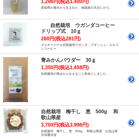
1,296円(税込1,400円)
高知県の海水から生まれた、純国産の天日にがり。
自然栽培 ウガンダコーヒー
ドリップ式 10ｇ
260円(税込281円)
そらオリジナル自然栽培ウガンダ・ブギッシュ・エルゴ
ンコーヒー
青みかんパウダー 30ｇ
1,350円(税込1,458円)
自然栽培の青みかんをまるごと粉末にしました。
自然栽培 梅干し 恵 500g 和
歌山県産
3,700円(税込3,996円)
自然栽培 梅干し 恵 500g 和歌山県産 お塩は海
洋深層水塩