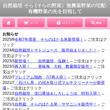
自然栽培 そら (そらの野菜）無農薬野菜の宅配-
有機野菜の先を目指して
カート
ログイン
検索
お知らせ
2025/9
令和7年度産 そらのほたる米新登場！
←ご注文はク
リック
2024/8
自然栽培トマトジュース 販売始まりました！
←ご
注文はクリック
2023/3
新登場！ 自然栽培 塩麹！
←ご注文はクリック
2023/3
再入荷！ 美味海 大粒 数量限定販売！
←ご注
文はクリック
2022/7
プレミアム鶏肉 7/7再入荷！
←ご注文はクリック
2021/7
「石けん系」の拭き取り式マルチクリーナーが新登
場
←ご注文はクリック
2021/2
自然栽培 淡口醤油＆しろしょうゆ 特別入荷！
←
ご注文はクリック
2021/1
自然栽 そらのほたる米・ササニシキ販売中！
←ご
注文はクリック