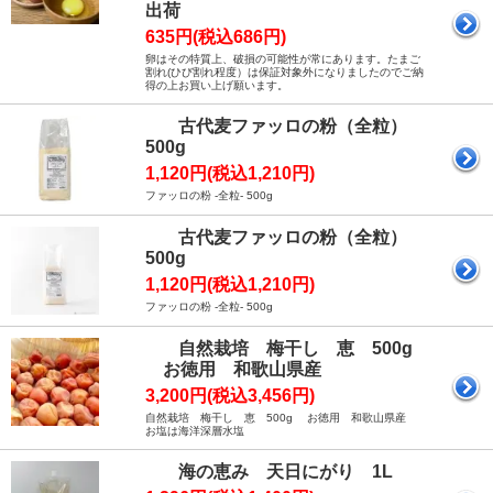
出荷
635円(税込686円)
卵はその特質上、破損の可能性が常にあります。たまご
割れ(ひび割れ程度）は保証対象外になりましたのでご納
得の上お買い上げ願います。
古代麦ファッロの粉（全粒）
500g
1,120円(税込1,210円)
ファッロの粉 -全粒- 500g
古代麦ファッロの粉（全粒）
500g
1,120円(税込1,210円)
ファッロの粉 -全粒- 500g
自然栽培 梅干し 恵 500g
お徳用 和歌山県産
3,200円(税込3,456円)
自然栽培 梅干し 恵 500g お徳用 和歌山県産
お塩は海洋深層水塩
海の恵み 天日にがり 1L