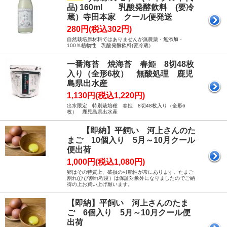
品) 160ml 乳酸発酵飲料 (要冷
蔵）寺田本家 クール便発送
280円(税込302円)
自然栽培原材料ではありませんが無農薬・無添加・
100％植物性 乳酸発酵飲料(要冷蔵）
一番海苔 焼海苔 春姫 8切48枚
入り（全形6枚） 無酸処理 鹿児
島県出水産
1,130円(税込1,220円)
出水限定 特別栽培種 春姫 8切48枚入り（全形6
枚） 鹿児島県出水産
【即納】平飼い 河上さんのた
まご 10個入り 5月～10月クール
便出荷
1,000円(税込1,080円)
卵はその特質上、破損の可能性が常にあります。たまご
割れ(ひび割れ程度）は保証対象外になりましたのでご納
得の上お買い上げ願います。
【即納】平飼い 河上さんのたま
ご 6個入り 5月～10月クール便
出荷