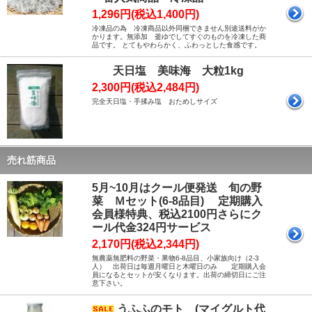
1,296円(税込1,400円)
冷凍品の為 冷凍商品以外同梱できません別途送料がか
かります。無添加 釜ゆでしてすぐのものを冷凍した商
品です。 とてもやわらかく、ふわっとした食感です。
天日塩 美味海 大粒1kg
2,300円(税込2,484円)
完全天日塩・手揉み塩 おためしサイズ
売れ筋商品
5月~10月はクール便発送 旬の野
菜 Ｍセット(6-8品目) 定期購入
会員様特典、税込2100円さらにク
ール代金324円サービス
2,170円(税込2,344円)
無農薬無肥料の野菜・果物6-8品目、小家族向け（2-3
人） 出荷日は毎週月曜日と木曜日のみ 定期購入会
員になるとセットが安くなります。出荷の締切日にご注
意下さい。
うふふのモト (マイグルト代