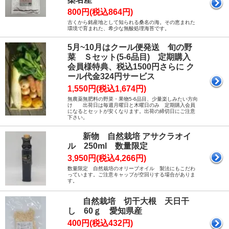
800円(税込864円)
古くから銘産地として知られる桑名の海。その恵まれた
環境で育まれた、希少な無酸処理海苔です。
5月~10月はクール便発送 旬の野
菜 Ｓセット(5-6品目) 定期購入
会員様特典、税込1500円さらに ク
ール代金324円サービス
1,550円(税込1,674円)
無農薬無肥料の野菜・果物5-6品目、少量楽しみたい方向
け 出荷日は毎週月曜日と木曜日のみ 定期購入会員
になるとセットが安くなります。出荷の締切日にご注意
下さい。
新物 自然栽培 アサクラオイ
ル 250ml 数量限定
3,950円(税込4,266円)
数量限定 自然栽培のオリーブオイル 製法にもこだわ
っています。ご注意キャップが空回りする場合がありま
す。
自然栽培 切干大根 天日干
し 60ｇ 愛知県産
400円(税込432円)