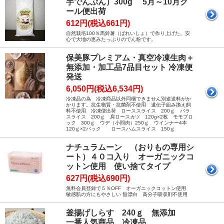
芋でんぷん）300g 5月～10月ク
ール便出荷
612円(税込661円)
自然栽培100％馬鈴薯（ばれいしょ）で作り上げた。安
心で大地の恵みたっぷりのでん粉です。
保美豚プレミアム・真空冷凍生肉＋
無添加・加工品7品目セット 冷凍便
発送
6,050円(税込6,534円)
冷凍品の為 冷凍商品以外同梱できません別途送料がか
かります。抗生物質・抗菌剤不使用 遺伝子組み換え飼
料不使用 冷凍便出荷 ローススライス 200ｇ バラ
スライス 200ｇ 肩ロースカツ 120g×2枚 モモブロ
ック 300ｇ ウデ（小間肉）250ｇ ウインナー4本
120ｇ×2パック ロースハムスライス 150ｇ
ナチュラムーン （おりもの専用シ
ート）４０コ入り オーガニックコ
ットン使用 使い捨てタイプ
627円(税込690円)
無料会員登録で５％OFF オーガニックコットン使用
敏感肌の方にもやさしい 無漂白 高分子吸収剤不使用
釜揚げしらす 240ｇ 無添加
一番人気商品 冷凍品