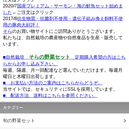
2020/7
国産プレミアム・サーモン・海の鮮魚セット始めま
した
←ご注文はクリック
2017/8
抗生物質・抗菌剤不使用・遺伝子組み換え飼料不使
用の豚肉大好評！
そら
のお買い物サイトにご訪問ありがとうございます。
私たちは、自然栽培の農産物や自然食品を生産・販売して
います。
そらの野菜セット
■自然栽培
定期購入希望の方はこち
らからお申し込み下さい。
毎週、隔週、月一回配達など選んでいただけます。毎週月
曜日と木曜日出荷します。
■ お支払い方法のご案内はこちらからどうぞ。
当サイトでは、セキュリティにSSLを採用しています。
■ 配送方法、送料はこちらを参照ください。
カテゴリー
旬の野菜セット