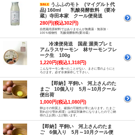
うふふのモト (マイグルト代
品) 160ml 乳酸発酵飲料 (要冷
蔵）寺田本家 クール便発送
280円(税込302円)
自然栽培原材料ではありませんが無農薬・無添加・
100％植物性 乳酸発酵飲料(要冷蔵）
冷凍便発送 国産 渥美プレミ
アムラスサーモン 林サーモンフレ
ーク生 100g
1,220円(税込1,318円)
こんなサーモン食べたことがない、まさに雪のようにと
ろけます。必ず冷凍保存して下さい。
【即納】平飼い 河上さんのた
まご 10個入り 5月～10月クール
便出荷
1,000円(税込1,080円)
卵はその特質上、破損の可能性が常にあります。たまご
割れ(ひび割れ程度）は保証対象外になりましたのでご納
得の上お買い上げ願います。
【即納】平飼い 河上さんのたま
ご 6個入り 5月～10月クール便