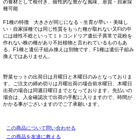
の食材として根付き、個性的な豊かな風味、形質・自家採
種可能
F1種の特徴 大きさが同じになる・生育が早い・美味し
い・自家採種では同じ性質をもった種が取れない又FIの中
には雄性不稔といってミトコンドリア遺伝子異常で花粉を
作れない株の種があり不妊植物と言われているものもあ
る。F1種と遺伝子組み換えは別物です、F1種は遺伝子組み
換えではありません。
野菜セットの出荷日は月曜日と木曜日のみとなっておりま
す。ご注文の締め切りは月曜出荷の場合前水曜日、木曜日
出荷の場合は同週日曜日までとなっております。先払いの
場合は、入金確認次で出荷の手配に入りますので、時間が
かかる事がございますのでご了承願います。
この商品について問い合わせる
この商品を友達に教える