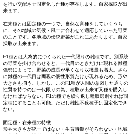
を行い交配させ固定化した種が存在します。自家採取が出
来ます。
在来種とは固定種の一つで、自然な育種をしていくうち
に、その地域の気候・風土に合わせて適応していった野菜
のことです。各地域の伝統野菜がこれにあたります。自家
採取が出来ます。
F1種とは人為的につくられた一代限りの雑種です。別系統
の野菜を掛け合わせると、一代目のときだけに現れる雑種
強勢によって、野菜の成長が早くなり収穫量も増大。さら
に雑種の一代目は両親の優性形質だけが現れるため、形や
大きさも揃う。しかし、このF1種が人間の意図した通りの
性質を持つのは一代限りの為、種取が出来ず又種を購入し
なければならない。F1の種でも繰り返し種取選別すれば固
定種にすることも可能。ただし雄性不稔種子は固定化でき
ない。
固定種・在来種の特徴
形や大きさが統一ではない・生育時期がそろわない・地域