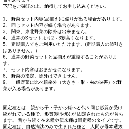
下記をご確認の上、納得してお申し込みください。
1、 野菜セット内容(品揃え)に偏りが出る場合があります。
2、 同じセット内容が続く場合があります。
3、 関東、東北野菜の除外は出来ません。
4、 通常のSセットより2～3割高くなります。
5、 定期購入でもご利用いただけます。(定期購入の値引き
はありません。）
6、 通常の野菜セットと品揃えが重複することがありま
す。
7、 セット内容はおまかせになります。
8、 野菜の指定、除外はできません。
9、 一般野菜に比べ規格外（大きさ・形・虫の被害）の野
菜が入る場合があります。
固定種とは、親から子・子から孫へと代々同じ形質が受け
継がれている種で、形質(味や形) が 固定されたものが育ち
ます。 昔から続く在来種や伝来種は固定種のタイプです。
固定種は、自然淘汰のみで生まれた種と、人間が母本選抜