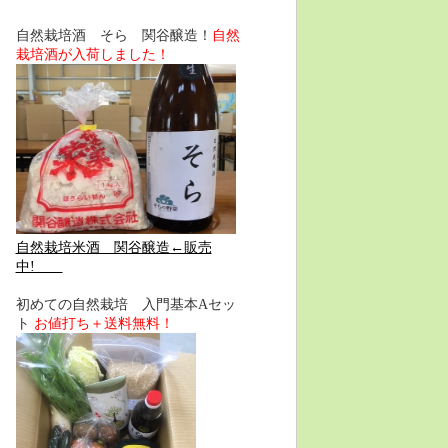
自然栽培酒 そら 関谷醸造！
自然
栽培酒が入荷しました！
自然栽培米酒 関谷醸造←販売
中!
初めての自然栽培 入門基本Aセッ
ト
お値打ち＋送料無料！