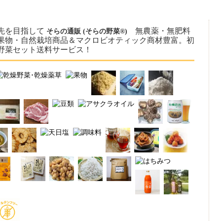
先を目指して
無農薬・無肥料
そらの通販 (そらの野菜®)
果物・自然栽培商品＆マクロビオティック商材豊富。初
野菜セット送料サービス！