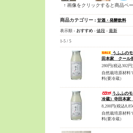
↑ 画像をクリックすると商品ペ
商品カテゴリー :
甘酒・発酵飲料
表示順 -
おすすめ
-
値段
-
最新
1-5 / 5
うふふのモ
田本家 クール
280円(税込302円
自然栽培原材料
料(要冷蔵）
うふふのモト
冷蔵）寺田本家
8,200円(税込8,85
自然栽培原材料
料(要冷蔵）