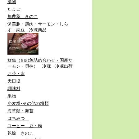
漬物
たまご
無農薬 きのこ
保美豚・鶏肉・サーモン・しら
す・納豆 冷凍商品
鮮魚（旬の魚詰め合わせ・国産サ
ーモン・貝柱） 冷蔵・冷凍出荷
お茶・水
天日塩
調味料
果物
小麦粉･その他の粉類
海草類・海苔
はちみつ
コーヒー 豆・粉
乾燥 きのこ