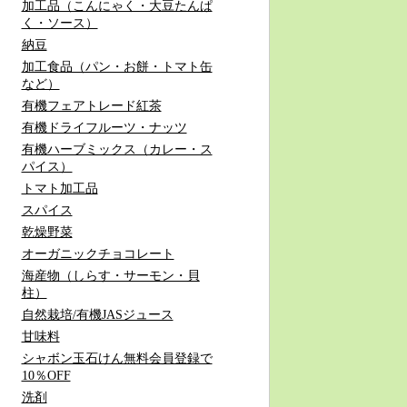
加工品（こんにゃく・大豆たんぱ
く・ソース）
納豆
加工食品（パン・お餅・トマト缶
など）
有機フェアトレード紅茶
有機ドライフルーツ・ナッツ
有機ハーブミックス（カレー・ス
パイス）
トマト加工品
スパイス
乾燥野菜
オーガニックチョコレート
海産物（しらす・サーモン・貝
柱）
自然栽培/有機JASジュース
甘味料
シャボン玉石けん無料会員登録で
10％OFF
洗剤