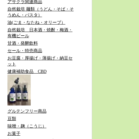
アサクラ関連商品
自然栽培 麺類（うどん・そば・そ
うめん・パスタ）
油(ごま・なたね・オリーブ）
自然栽培 日本酒・焼酎・梅酒・
有機ビール
甘酒・発酵飲料
セール・特売商品
お豆腐・厚揚げ・薄揚げ・納豆セ
ット
健康補助食品 CBD
グルテンフリー商品
豆類
味噌・麹（こうじ）
お菓子