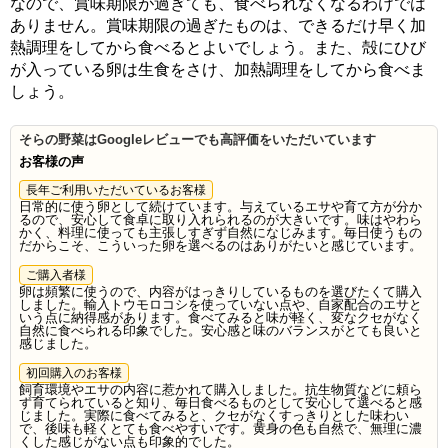
なので、賞味期限が過ぎても、食べられなくなるわけでは
ありません。賞味期限の過ぎたものは、できるだけ早く加
熱調理をしてから食べるとよいでしょう。また、殻にひび
が入っている卵は生食をさけ、加熱調理をしてから食べま
しょう。
そらの野菜はGoogleレビューでも高評価をいただいています
お客様の声
長年ご利用いただいているお客様
日常的に使う卵として続けています。与えているエサや育て方が分か
るので、安心して食卓に取り入れられるのが大きいです。味はやわら
かく、料理に使っても主張しすぎず自然になじみます。毎日使うもの
だからこそ、こういった卵を選べるのはありがたいと感じています。
ご購入者様
卵は頻繁に使うので、内容がはっきりしているものを選びたくて購入
しました。輸入トウモロコシを使っていない点や、自家配合のエサと
いう点に納得感があります。食べてみると味が軽く、変なクセがなく
自然に食べられる印象でした。安心感と味のバランスがとても良いと
感じました。
初回購入のお客様
飼育環境やエサの内容に惹かれて購入しました。抗生物質などに頼ら
ず育てられていると知り、毎日食べるものとして安心して選べると感
じました。実際に食べてみると、クセがなくすっきりとした味わい
で、後味も軽くとても食べやすいです。黄身の色も自然で、無理に濃
くした感じがない点も印象的でした。