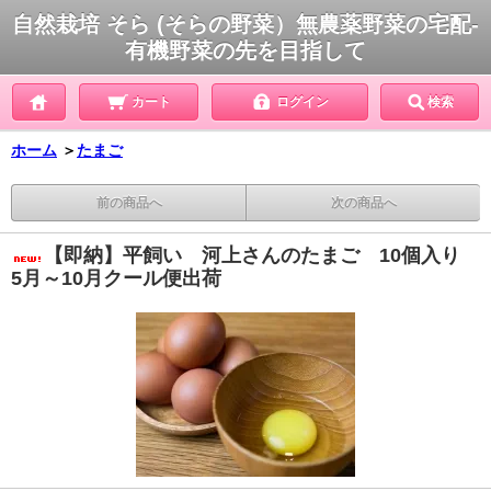
自然栽培 そら (そらの野菜）無農薬野菜の宅配-
有機野菜の先を目指して
カート
ログイン
検索
ホーム
＞
たまご
前の商品へ
次の商品へ
【即納】平飼い 河上さんのたまご 10個入り
5月～10月クール便出荷