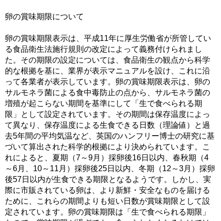
卵の賞味期限について
卵の賞味期限表示は、平成11年に厚生労働省が所管してい
る食品衛生法施行規則の改定によって義務付けられまし
た。その期限の設定については、食品衛生の観点から科学
的な根拠を基に、業界が表示マニュアルを設け、これに沿
って各業者が表示しています。卵の賞味期限表示は、卵の
サルモネラ菌による食中毒防止の点から、サルモネラ菌の
増殖が起こらない期間を基準にして「生で食べられる期
限」として設定されています。その期間は保存温度によっ
て異なり、保存温度による生食できる日数（理論値）と過
去5年間の平均気温など、英国のハンフリー博士の研究に基
づいて算出された科学的根拠により決められています。こ
れによると、夏期（7～9月）採卵後16日以内、春秋期（4
～6月、10～11月）採卵後25日以内、冬期（12～3月）採卵
後57日以内が生食できる期限となるようです。しかし、実
際に市販されている卵は、より新鮮・安全なものを届ける
ために、これらの期間よりも短い日数が賞味期限として設
定されています。卵の賞味期限は「生で食べられる期限」