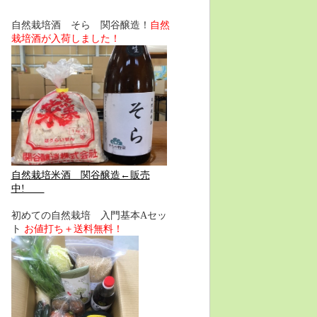
自然栽培酒 そら 関谷醸造！
自然
栽培酒が入荷しました！
自然栽培米酒 関谷醸造←販売
中!
初めての自然栽培 入門基本Aセッ
ト
お値打ち＋送料無料！