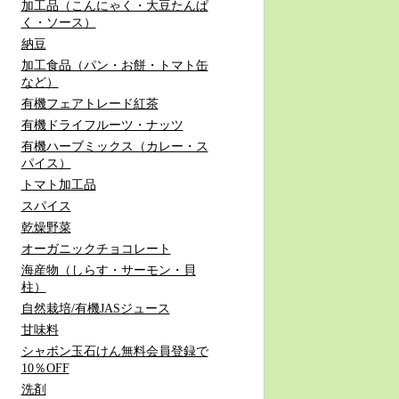
加工品（こんにゃく・大豆たんぱ
く・ソース）
納豆
加工食品（パン・お餅・トマト缶
など）
有機フェアトレード紅茶
有機ドライフルーツ・ナッツ
有機ハーブミックス（カレー・ス
パイス）
トマト加工品
スパイス
乾燥野菜
オーガニックチョコレート
海産物（しらす・サーモン・貝
柱）
自然栽培/有機JASジュース
甘味料
シャボン玉石けん無料会員登録で
10％OFF
洗剤