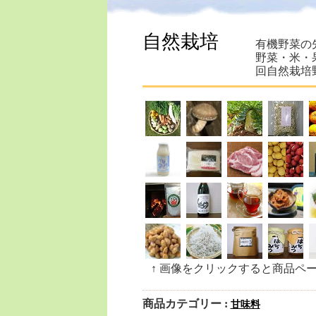
自然栽培
有機野菜の
野菜・米・
回自然栽培
↑ 画像をクリックすると商品ペ
商品カテゴリー :
甘味料