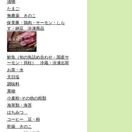
漬物
たまご
無農薬 きのこ
保美豚・鶏肉・サーモン・しら
す・納豆 冷凍商品
鮮魚（旬の魚詰め合わせ・国産サ
ーモン・貝柱） 冷蔵・冷凍出荷
お茶・水
天日塩
調味料
果物
小麦粉･その他の粉類
海草類・海苔
はちみつ
コーヒー 豆・粉
乾燥 きのこ