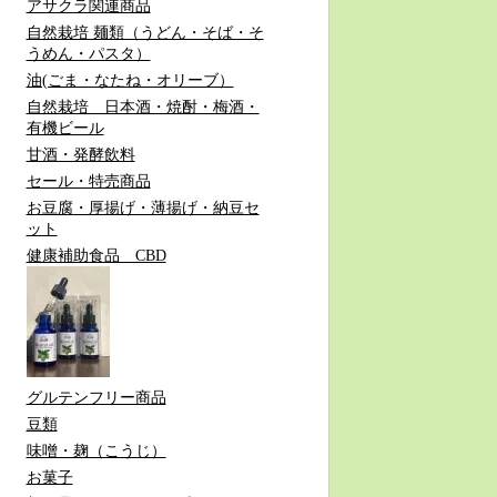
アサクラ関連商品
自然栽培 麺類（うどん・そば・そ
うめん・パスタ）
油(ごま・なたね・オリーブ）
自然栽培 日本酒・焼酎・梅酒・
有機ビール
甘酒・発酵飲料
セール・特売商品
お豆腐・厚揚げ・薄揚げ・納豆セ
ット
健康補助食品 CBD
グルテンフリー商品
豆類
味噌・麹（こうじ）
お菓子