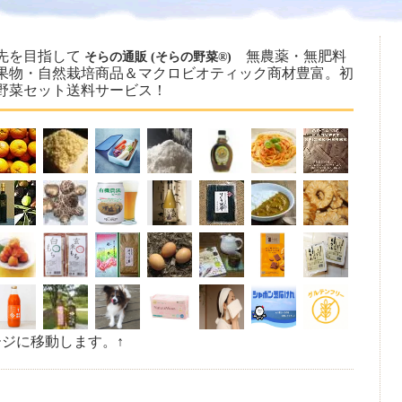
先を目指して
無農薬・無肥料
そらの通販 (そらの野菜®)
果物・自然栽培商品＆マクロビオティック商材豊富。初
野菜セット送料サービス！
ージに移動します。↑