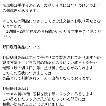
※琺瑯は手作りのため、製品サイズにはひとつひとつ若干
の個体差があります。
※こちらの商品につきましてはご注文後のお取り寄せとな
りますため
1週間～2週間程度のお時間がかかります事をご了承くだ
さい。
野田琺瑯製品について
野田琺瑯製品はすべて手作りにて製造されておりますため
製造方法上、ガラス質の釉薬がのりにくい取っ手部分や
端部（鉄の切り口）等に塗り斑、色むらがみられます。
こちらの症状につきましては
良品として判断されメーカー出荷となっております。
野田琺瑯製品は
エナメル質の槽に芯材を浸す際にフックに吊るします。
この吊るしたフックの爪があたっている部分には
釉薬が塗られることはございません。