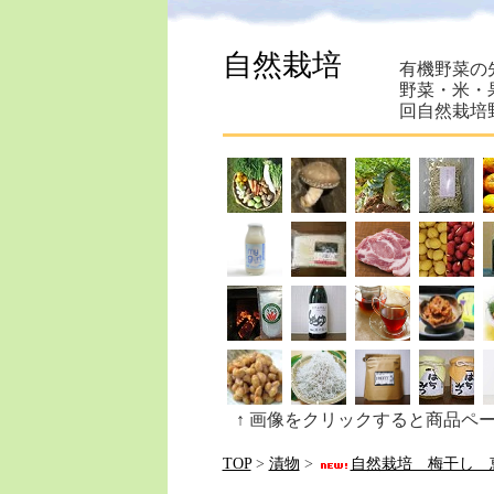
自然栽培
有機野菜の
野菜・米・
回自然栽培
↑ 画像をクリックすると商品ペ
TOP
>
漬物
>
自然栽培 梅干し 