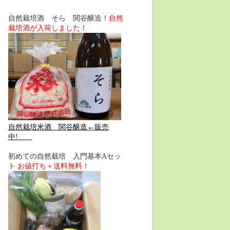
自然栽培酒 そら 関谷醸造！
自然
栽培酒が入荷しました！
自然栽培米酒 関谷醸造←販売
中!
初めての自然栽培 入門基本Aセッ
ト
お値打ち＋送料無料！