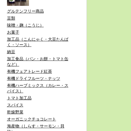
グルテンフリー商品
豆類
味噌・麹（こうじ）
お菓子
加工品（こんにゃく・大豆たんぱ
く・ソース）
納豆
加工食品（パン・お餅・トマト缶
など）
有機フェアトレード紅茶
有機ドライフルーツ・ナッツ
有機ハーブミックス（カレー・ス
パイス）
トマト加工品
スパイス
乾燥野菜
オーガニックチョコレート
海産物（しらす・サーモン・貝