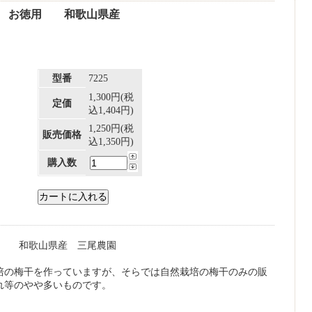
0g お徳用 和歌山県産
型番
7225
1,300円(税
定価
込1,404円)
1,250円(税
販売価格
込1,350円)
購入数
徳用 和歌山県産 三尾農園
培の梅干を作っていますが、そらでは自然栽培の梅干のみの販
れ等のやや多いものです。