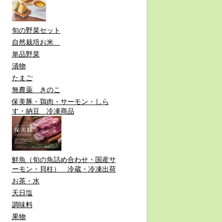
旬の野菜セット
自然栽培お米
単品野菜
漬物
たまご
無農薬 きのこ
保美豚・鶏肉・サーモン・しら
す・納豆 冷凍商品
鮮魚（旬の魚詰め合わせ・国産サ
ーモン・貝柱） 冷蔵・冷凍出荷
お茶・水
天日塩
調味料
果物