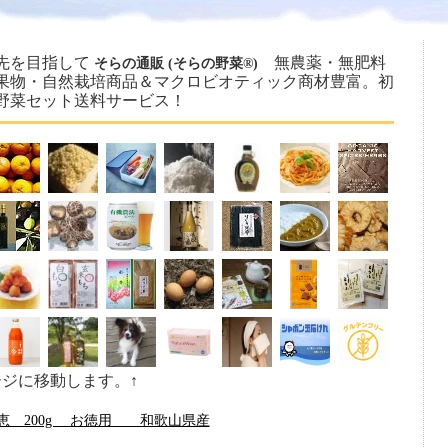
先を目指して
無農薬・無肥料
そらの通販 (そらの野菜®)
果物・自然栽培商品＆マクロビオティック商材豊富。初
野菜セット送料サービス！
ージに移動します。↑
恵 200g お徳用 和歌山県産