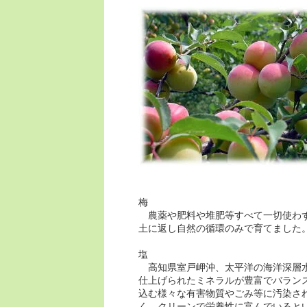
梅
農薬や肥料や堆肥等すべて一切使わず
土に返し自然の循環のみで育てました
塩
高知県室戸岬沖、太平洋の海洋深層水
仕上げられたミネラルが豊富でバラン
込む様々な有害物質やごみ等に汚染さ
く、クリーンで栄養性に富んでいると