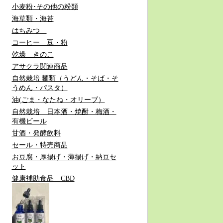
小麦粉･その他の粉類
海草類・海苔
はちみつ
コーヒー 豆・粉
乾燥 きのこ
アサクラ関連商品
自然栽培 麺類（うどん・そば・そ
うめん・パスタ）
油(ごま・なたね・オリーブ）
自然栽培 日本酒・焼酎・梅酒・
有機ビール
甘酒・発酵飲料
セール・特売商品
お豆腐・厚揚げ・薄揚げ・納豆セ
ット
健康補助食品 CBD