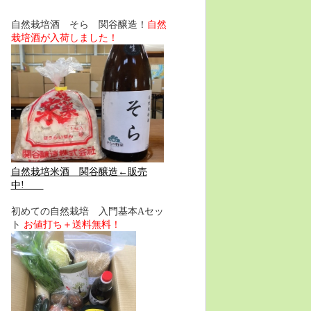
自然栽培酒 そら 関谷醸造！
自然
栽培酒が入荷しました！
自然栽培米酒 関谷醸造←販売
中!
初めての自然栽培 入門基本Aセッ
ト
お値打ち＋送料無料！