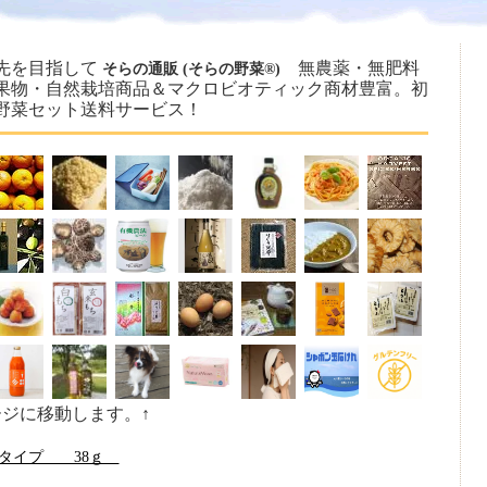
先を目指して
無農薬・無肥料
そらの通販 (そらの野菜®)
果物・自然栽培商品＆マクロビオティック商材豊富。初
野菜セット送料サービス！
ージに移動します。↑
ドタイプ 38ｇ