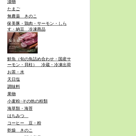
漬物
たまご
無農薬 きのこ
保美豚・鶏肉・サーモン・しら
す・納豆 冷凍商品
鮮魚（旬の魚詰め合わせ・国産サ
ーモン・貝柱） 冷蔵・冷凍出荷
お茶・水
天日塩
調味料
果物
小麦粉･その他の粉類
海草類・海苔
はちみつ
コーヒー 豆・粉
乾燥 きのこ