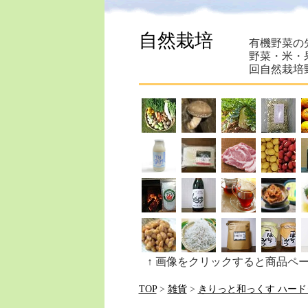
自然栽培
有機野菜の
野菜・米・
回自然栽培
↑ 画像をクリックすると商品ペ
TOP
>
雑貨
>
きりっと和っくす ハー