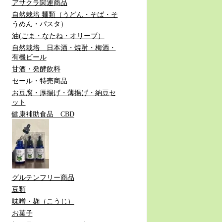
アサクラ関連商品
自然栽培 麺類（うどん・そば・そ
うめん・パスタ）
油(ごま・なたね・オリーブ）
自然栽培 日本酒・焼酎・梅酒・
有機ビール
甘酒・発酵飲料
セール・特売商品
お豆腐・厚揚げ・薄揚げ・納豆セ
ット
健康補助食品 CBD
グルテンフリー商品
豆類
味噌・麹（こうじ）
お菓子