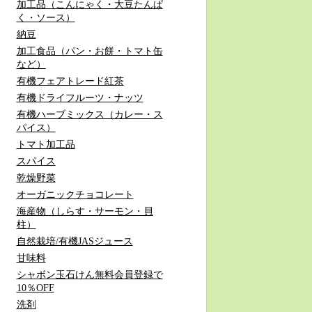
加工品（こんにゃく・大豆たんぱ
く・ソース）
納豆
加工食品（パン・お餅・トマト缶
など）
有機フェアトレード紅茶
有機ドライフルーツ・ナッツ
有機ハーブミックス（カレー・ス
パイス）
トマト加工品
スパイス
乾燥野菜
オーガニックチョコレート
海産物（しらす・サーモン・貝
柱）
自然栽培/有機JASジュース
甘味料
シャボン玉石けん無料会員登録で
10％OFF
洗剤