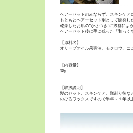
ヘアーセットのみならず、スキンケア
もともとヘアーセット剤として開発し
乾燥したお肌の“かさつき”に抜群によ
ヘアーセット後に手に残った「和っく
【原料名】
オリーブオイル果実油、モクロウ、ニ
【内容量】
38g
【取扱説明】
髪のセット、スキンケア、髭剃り後な
のびるワックスですので半年～１年以