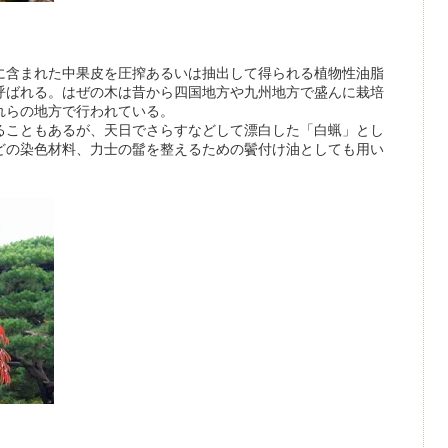
に含まれた中果皮を圧搾あるいは抽出して得られる植物性油脂
呼ばれる。はぜの木は昔から四国地方や九州地方で盛んに栽培
れらの地方で行われている。
ることもあるが、天日でさらすなどして漂白した「白蝋」とし
どの染色材料、力士の髷を整えるための鬢付け油としても用い