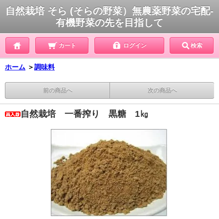
自然栽培 そら (そらの野菜）無農薬野菜の宅配-
有機野菜の先を目指して
カート
ログイン
検索
ホーム
＞
調味料
前の商品へ
次の商品へ
自然栽培 一番搾り 黒糖 1㎏