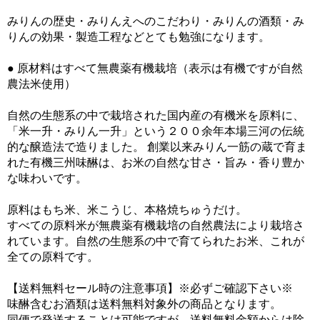
みりんの歴史・みりんえへのこだわり・みりんの酒類・み
りんの効果・製造工程などとても勉強になります。
● 原材料はすべて無農薬有機栽培（表示は有機ですが自然
農法米使用）
自然の生態系の中で栽培された国内産の有機米を原料に、
「米一升・みりん一升」という２００余年本場三河の伝統
的な醸造法で造りました。 創業以来みりん一筋の蔵で育ま
れた有機三州味醂は、お米の自然な甘さ・旨み・香り豊か
な味わいです。
原料はもち米、米こうじ、本格焼ちゅうだけ。
すべての原料米が無農薬有機栽培の自然農法により栽培さ
れています。自然の生態系の中で育てられたお米、これが
全ての原料です。
【送料無料セール時の注意事項】※必ずご確認下さい※
味醂含むお酒類は送料無料対象外の商品となります。
同便で発送することは可能ですが、送料無料金額からは除