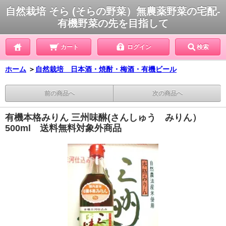
自然栽培 そら (そらの野菜）無農薬野菜の宅配-
有機野菜の先を目指して
カート
ログイン
検索
ホーム
＞
自然栽培 日本酒・焼酎・梅酒・有機ビール
前の商品へ
次の商品へ
有機本格みりん 三州味醂(さんしゅう みりん）
500ml 送料無料対象外商品