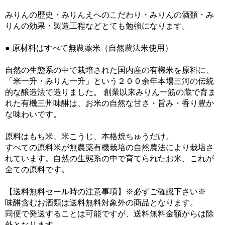
みりんの歴史・みりんえへのこだわり・みりんの酒類・み
りんの効果・製造工程などとても勉強になります。
● 原材料はすべて無農薬米（自然農法米使用）
自然の生態系の中で栽培された国内産の有機米を原料に、
「米一升・みりん一升」という２００余年本場三河の伝統
的な醸造法で造りました。 創業以来みりん一筋の蔵で育ま
れた有機三州味醂は、お米の自然な甘さ・旨み・香り豊か
な味わいです。
原料はもち米、米こうじ、本格焼ちゅうだけ。
すべての原料米が無農薬有機栽培の自然農法により栽培さ
れています。自然の生態系の中で育てられたお米、これが
全ての原料です。
【送料無料セール時の注意事項】※必ずご確認下さい※
味醂含むお酒類は送料無料対象外の商品となります。
同便で発送することは可能ですが、送料無料金額からは除
外となります。