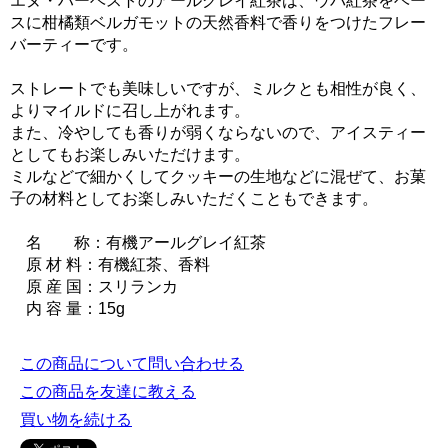
エヌ・ハーベストのアールグレイ紅茶は、ウバ紅茶をベー
スに柑橘類ベルガモットの天然香料で香りをつけたフレー
バーティーです。
ストレートでも美味しいですが、ミルクとも相性が良く、
よりマイルドに召し上がれます。
また、冷やしても香りが弱くならないので、アイスティー
としてもお楽しみいただけます。
ミルなどで細かくしてクッキーの生地などに混ぜて、お菓
子の材料としてお楽しみいただくこともできます。
名 称：有機アールグレイ紅茶
原 材 料：有機紅茶、香料
原 産 国：スリランカ
内 容 量：15g
この商品について問い合わせる
この商品を友達に教える
買い物を続ける