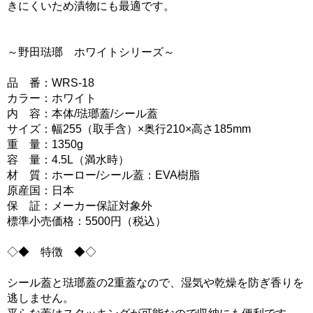
きにくいため漬物にも最適です。
～野田琺瑯 ホワイトシリーズ～
品 番：WRS-18
カラー：ホワイト
内 容：本体/琺瑯蓋/シール蓋
サイズ：幅255（取手含）×奥行210×高さ185mm
重 量：1350g
容 量：4.5L（満水時）
材 質：ホーロー/シール蓋：EVA樹脂
原産国：日本
保 証：メーカー保証対象外
標準小売価格：5500円（税込）
◇◆ 特徴 ◆◇
シール蓋と琺瑯蓋の2重蓋なので、湿気や乾燥を防ぎ香りを
逃しません。