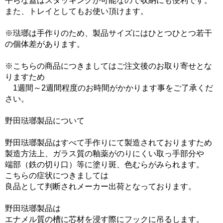
平らな蓋はスタッキングが可能なので収納にも便利です。
また、トレイとしてもお使い頂けます。
※琺瑯は手作りのため、製品サイズにはひとつひとつ若干
の個体差があります。
※こちらの商品につきましてはご注文後のお取り寄せとな
りますため
1週間～2週間程度のお時間がかかります事をご了承くだ
さい。
野田琺瑯製品について
野田琺瑯製品はすべて手作りにて製造されておりますため
製造方法上、ガラス質の釉薬がのりにくい取っ手部分や
端部（鉄の切り口）等に塗り斑、色むらがみられます。
こちらの症状につきましては
良品として判断されメーカー出荷となっております。
野田琺瑯製品は
エナメル質の槽に芯材を浸す際にフックに吊るします。