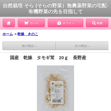
自然栽培 そら (そらの野菜）無農薬野菜の宅配-
有機野菜の先を目指して
カート
ログイン
検索
ホーム
＞
乾燥 きのこ
前の商品へ
次の商品へ
国産 乾燥 タモギ茸 20ｇ 長野産