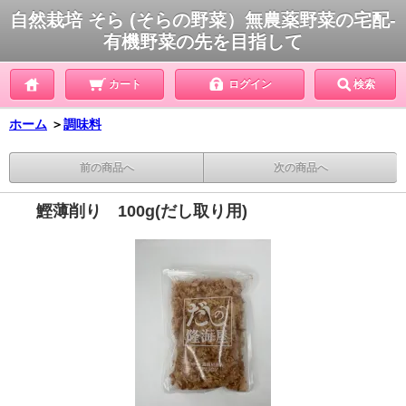
自然栽培 そら (そらの野菜）無農薬野菜の宅配-
有機野菜の先を目指して
カート
ログイン
検索
ホーム
＞
調味料
前の商品へ
次の商品へ
鰹薄削り 100g(だし取り用)