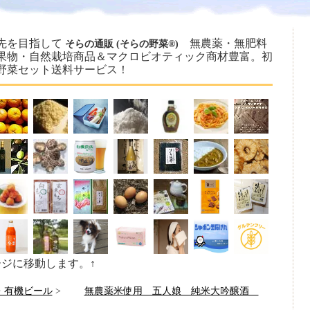
先を目指して
無農薬・無肥料
そらの通販 (そらの野菜®)
果物・自然栽培商品＆マクロビオティック商材豊富。初
野菜セット送料サービス！
ージに移動します。↑
・有機ビール
>
無農薬米使用 五人娘 純米大吟醸酒