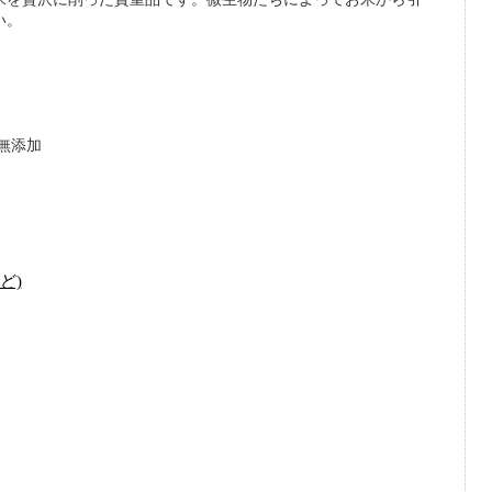
い。
無添加
ど)