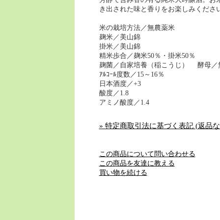
き出された味と香りをお楽しみくださ
米の栽培方法／無農薬米
麹米／美山錦
掛米／美山錦
精米歩合／麹米50％・掛米50％
麹菌／自家培養（稲こうじ） 酵母／
ｱﾙｺｰﾙ度数／15～16％
日本酒度／+3
酸度／1.8
アミノ酸度／1.4
» 特定商取引法に基づく表記 (返品な
この商品について問い合わせる
この商品を友達に教える
買い物を続ける