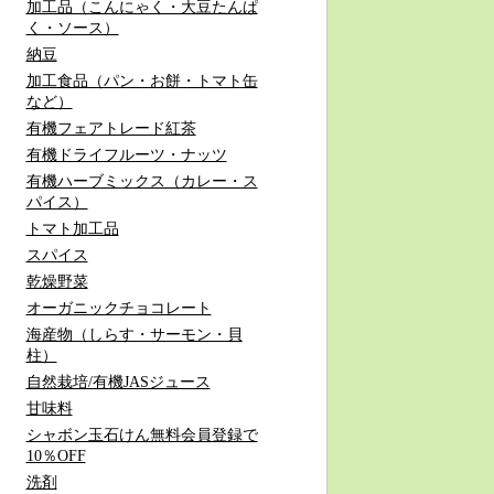
加工品（こんにゃく・大豆たんぱ
く・ソース）
納豆
加工食品（パン・お餅・トマト缶
など）
有機フェアトレード紅茶
有機ドライフルーツ・ナッツ
有機ハーブミックス（カレー・ス
パイス）
トマト加工品
スパイス
乾燥野菜
オーガニックチョコレート
海産物（しらす・サーモン・貝
柱）
自然栽培/有機JASジュース
甘味料
シャボン玉石けん無料会員登録で
10％OFF
洗剤