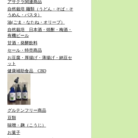
アサクラ関連商品
自然栽培 麺類（うどん・そば・そ
うめん・パスタ）
油(ごま・なたね・オリーブ）
自然栽培 日本酒・焼酎・梅酒・
有機ビール
甘酒・発酵飲料
セール・特売商品
お豆腐・厚揚げ・薄揚げ・納豆セ
ット
健康補助食品 CBD
グルテンフリー商品
豆類
味噌・麹（こうじ）
お菓子