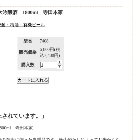
醸酒 1800ml 寺田本家
焼酎・梅酒・有機ビール
型番
7408
6,800円(税
販売価格
込7,480円)
購入数
止されています。」
00ml 寺田本家
米を贅沢に削った貴重品です。微生物たちによってお米から引