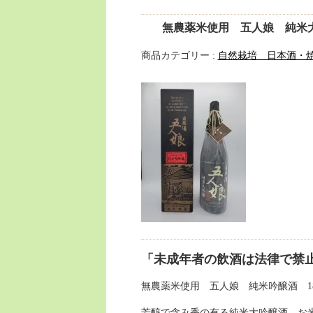
無農薬米使用 五人娘 純米大吟
商品カテゴリー :
自然栽培 日本酒・
「未成年者の飲酒は法律で禁
無農薬米使用 五人娘 純米吟醸酒 18
芳醇で含み香の有る純米大吟醸酒。お