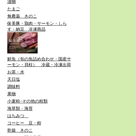
漬物
たまご
無農薬 きのこ
保美豚・鶏肉・サーモン・しら
す・納豆 冷凍商品
鮮魚（旬の魚詰め合わせ・国産サ
ーモン・貝柱） 冷蔵・冷凍出荷
お茶・水
天日塩
調味料
果物
小麦粉･その他の粉類
海草類・海苔
はちみつ
コーヒー 豆・粉
乾燥 きのこ