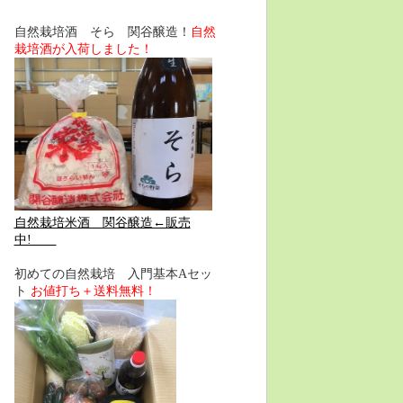
自然栽培酒 そら 関谷醸造！
自然
栽培酒が入荷しました！
自然栽培米酒 関谷醸造←販売
中!
初めての自然栽培 入門基本Aセッ
ト
お値打ち＋送料無料！