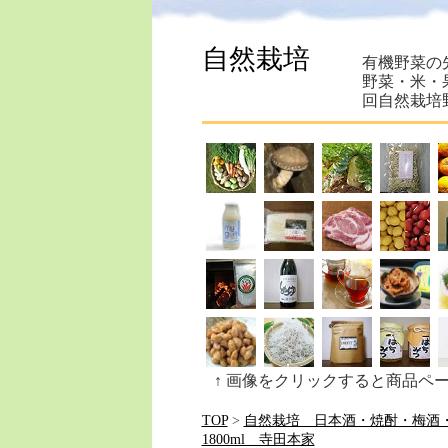
自然栽培
有機野菜の
野菜・米・
回自然栽培
↑ 画像をクリックすると商品ペ
TOP
>
自然栽培 日本酒・焼酎・梅酒
1800ml 寺田本家