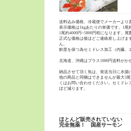
送料込み価格、冷蔵便でメーカーより
表示価格は1kgあたりの単価です。1尾約
1尾約4000円~5800円程になります
正式な価格は後ほどご連絡差し上げま
ん。
鮮度を保つ為セミドレス加工（内臓、エ
北海道、沖縄はプラス1000円送料がか
納品させて頂く魚は、発送当日に水揚
他の商品と同梱はできませんが最大3尾
くはお問い合わせください。セミドレス
ぼど減ります。
ほとんど販売されていない
完全無薬！ 国産サーモン