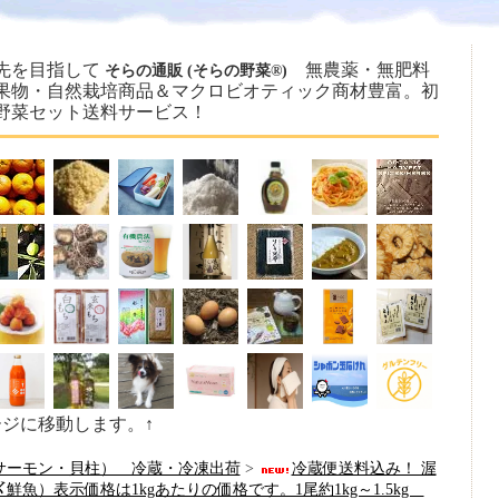
先を目指して
無農薬・無肥料
そらの通販 (そらの野菜®)
果物・自然栽培商品＆マクロビオティック商材豊富。初
野菜セット送料サービス！
ージに移動します。↑
サーモン・貝柱） 冷蔵・冷凍出荷
>
冷蔵便送料込み！ 渥
魚）表示価格は1kgあたりの価格です。1尾約1kg～1.5kg