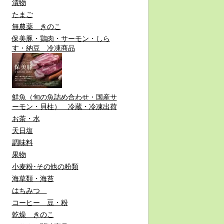
漬物
たまご
無農薬 きのこ
保美豚・鶏肉・サーモン・しら
す・納豆 冷凍商品
鮮魚（旬の魚詰め合わせ・国産サ
ーモン・貝柱） 冷蔵・冷凍出荷
お茶・水
天日塩
調味料
果物
小麦粉･その他の粉類
海草類・海苔
はちみつ
コーヒー 豆・粉
乾燥 きのこ