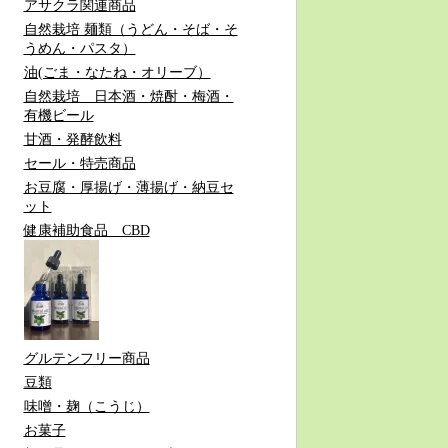
アサクラ関連商品
自然栽培 麺類（うどん・そば・そ
うめん・パスタ）
油(ごま・なたね・オリーブ）
自然栽培 日本酒・焼酎・梅酒・
有機ビール
甘酒・発酵飲料
セール・特売商品
お豆腐・厚揚げ・薄揚げ・納豆セ
ット
健康補助食品 CBD
グルテンフリー商品
豆類
味噌・麹（こうじ）
お菓子