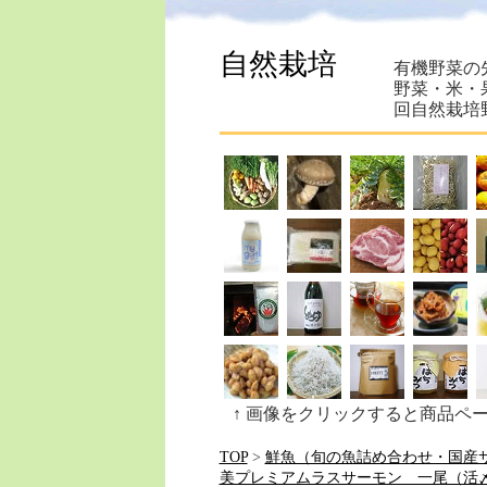
自然栽培
有機野菜の
野菜・米・
回自然栽培
↑ 画像をクリックすると商品ペ
TOP
>
鮮魚（旬の魚詰め合わせ・国産
美プレミアムラスサーモン 一尾（活〆鮮