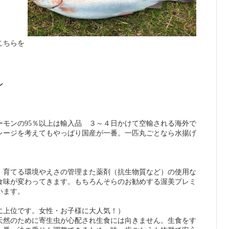
こちらを
ン
ーモンの95％以上は輸入品 ３～４日かけて空輸される海外で
レージを考えてもやっぱり国産が一番。一匹丸ごとなら水揚げ
、育てる環境やえさの管理また薬剤（抗生物質など）の使用な
食味が変わってきます。もちろんそらのお勧めする渥美プレミ
います。
に上位です。女性・お子様に大人気！）
天然のために寄生虫が心配され生食には向きません。生食をす