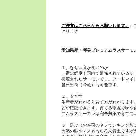
ご注文はこちらからお願いします。
←
クリック
愛知県産・渥美プレミアムラスサーモ
１、なぜ国産が良いのか
一番は鮮度！国内で販売されているサ
養殖されたサーモンです。フードマイ
当日出荷（冷蔵）も可能です。
２、安全性
生産者がわかると育て方がわかります
どが確認できます。育てる環境で味や
アムラスサーモンは
完全無薬
で育てて
３、選ぶ（お寿司のネタランキング常
天然の鮭やマスももちろん貴重ですが