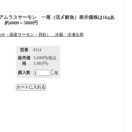
アムラスサーモン 一尾（活〆鮮魚）表示価格は1kgあ
約4000～5800円
わせ・国産サーモン・貝柱） 冷蔵・冷凍出荷
型番
8114
販売価
3,690円(税込
格
3,985円)
購入数
尾