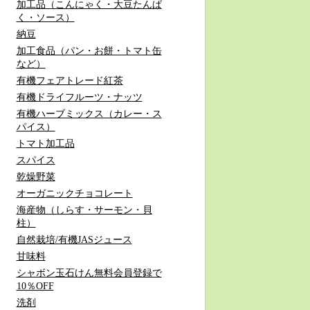
加工品（こんにゃく・大豆たんぱ
く・ソース）
納豆
加工食品（パン・お餅・トマト缶
など）
有機フェアトレード紅茶
有機ドライフルーツ・ナッツ
有機ハーブミックス（カレー・ス
パイス）
トマト加工品
スパイス
乾燥野菜
オーガニックチョコレート
海産物（しらす・サーモン・貝
柱）
自然栽培/有機JASジュース
甘味料
シャボン玉石けん無料会員登録で
10％OFF
洗剤