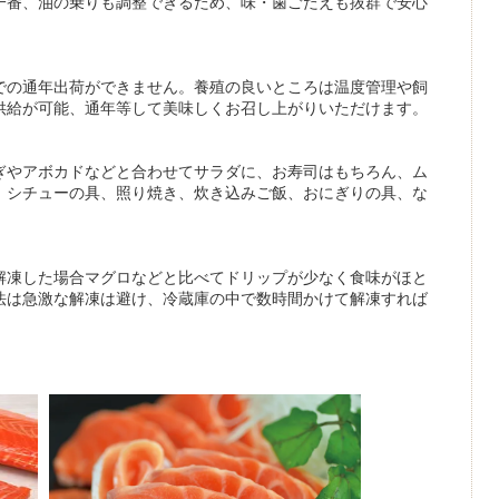
一番、油の乗りも調整できるため、味・歯ごたえも抜群で安心
での通年出荷ができません。養殖の良いところは温度管理や飼
供給が可能、通年等して美味しくお召し上がりいただけます。
ぎやアボカドなどと合わせてサラダに、お寿司はもちろん、ム
、シチューの具、照り焼き、炊き込みご飯、おにぎりの具、な
。
解凍した場合マグロなどと比べてドリップが少なく食味がほと
法は急激な解凍は避け、冷蔵庫の中で数時間かけて解凍すれば