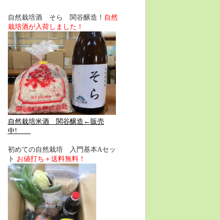
自然栽培酒 そら 関谷醸造！
自然
栽培酒が入荷しました！
自然栽培米酒 関谷醸造←販売
中!
初めての自然栽培 入門基本Aセッ
ト
お値打ち＋送料無料！