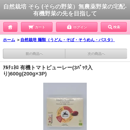
自然栽培 そら (そらの野菜）無農薬野菜の宅配-
有機野菜の先を目指して
カート
ログイン
検索
ホーム
＞
自然栽培 麺類（うどん・そば・そうめん・パスタ）
前の商品へ
次の商品へ
ｱﾙﾁｪﾈﾛ 有機トマトピューレー(3ﾊﾟｯｸ入
り)600g(200g×3P)