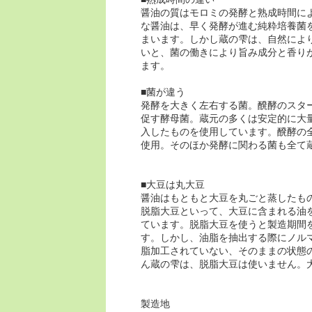
醤油の質はモロミの発酵と熟成時間に
な醤油は、早く発酵が進む純粋培養菌
まいます。しかし蔵の雫は、自然によ
いと、菌の働きにより旨み成分と香り
ます。
■菌が違う
発酵を大きく左右する菌。醗酵のスタ
促す酵母菌。蔵元の多くは安定的に大
入したものを使用しています。醗酵の
使用。そのほか発酵に関わる菌も全て
■大豆は丸大豆
醤油はもともと大豆を丸ごと蒸したも
脱脂大豆といって、大豆に含まれる油
ています。脱脂大豆を使うと製造期間
す。しかし、油脂を抽出する際にノル
脂加工されていない、そのままの状態
ん蔵の雫は、脱脂大豆は使いません。
製造地