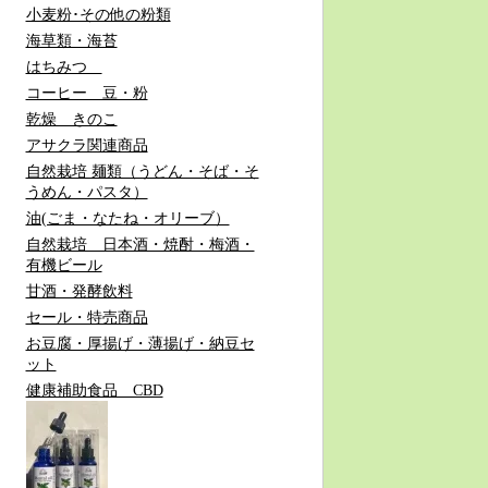
小麦粉･その他の粉類
海草類・海苔
はちみつ
コーヒー 豆・粉
乾燥 きのこ
アサクラ関連商品
自然栽培 麺類（うどん・そば・そ
うめん・パスタ）
油(ごま・なたね・オリーブ）
自然栽培 日本酒・焼酎・梅酒・
有機ビール
甘酒・発酵飲料
セール・特売商品
お豆腐・厚揚げ・薄揚げ・納豆セ
ット
健康補助食品 CBD