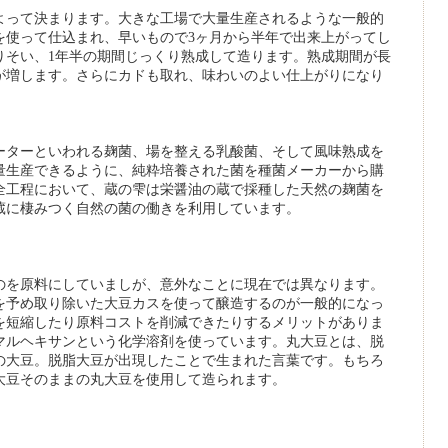
よって決まります。大きな工場で大量生産されるような一般的
を使って仕込まれ、早いもので3ヶ月から半年で出来上がってし
りそい、1年半の期間じっくり熟成して造ります。熟成期間が長
が増します。さらにカドも取れ、味わいのよい仕上がりになり
ーターといわれる麹菌、場を整える乳酸菌、そして風味熟成を
量生産できるように、純粋培養された菌を種菌メーカーから購
全工程において、蔵の雫は栄醤油の蔵で採種した天然の麹菌を
蔵に棲みつく自然の菌の働きを利用しています。
のを原料にしていましが、意外なことに現在では異なります。
を予め取り除いた大豆カスを使って醸造するのが一般的になっ
を短縮したり原料コストを削減できたりするメリットがありま
マルヘキサンという化学溶剤を使っています。丸大豆とは、脱
の大豆。脱脂大豆が出現したことで生まれた言葉です。もちろ
大豆そのままの丸大豆を使用して造られます。