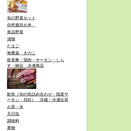
旬の野菜セット
自然栽培お米
単品野菜
漬物
たまご
無農薬 きのこ
保美豚・鶏肉・サーモン・しら
す・納豆 冷凍商品
鮮魚（旬の魚詰め合わせ・国産サ
ーモン・貝柱） 冷蔵・冷凍出荷
お茶・水
天日塩
調味料
果物