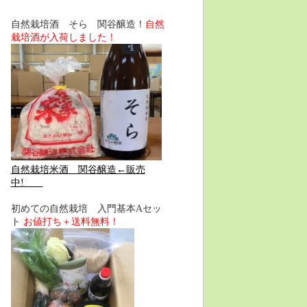
自然栽培酒 そら 関谷醸造！
自然
栽培酒が入荷しました！
自然栽培米酒 関谷醸造←販売
中!
初めての自然栽培 入門基本Aセッ
ト
お値打ち＋送料無料！