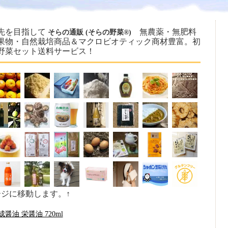
先を目指して
無農薬・無肥料
そらの通販 (そらの野菜®)
果物・自然栽培商品＆マクロビオティック商材豊富。初
野菜セット送料サービス！
ージに移動します。↑
油 栄醤油 720ml