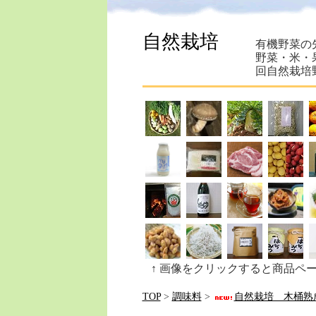
自然栽培
有機野菜の
野菜・米・
回自然栽培
↑ 画像をクリックすると商品ペ
TOP
>
調味料
>
自然栽培 木桶熟成醤