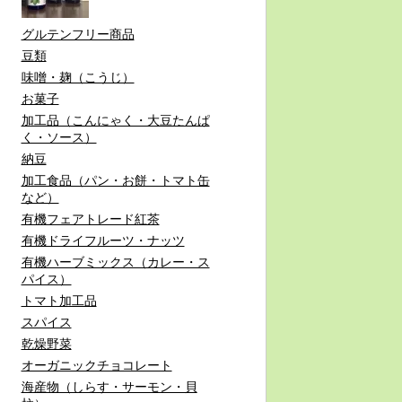
グルテンフリー商品
豆類
味噌・麹（こうじ）
お菓子
加工品（こんにゃく・大豆たんぱ
く・ソース）
納豆
加工食品（パン・お餅・トマト缶
など）
有機フェアトレード紅茶
有機ドライフルーツ・ナッツ
有機ハーブミックス（カレー・ス
パイス）
トマト加工品
スパイス
乾燥野菜
オーガニックチョコレート
海産物（しらす・サーモン・貝