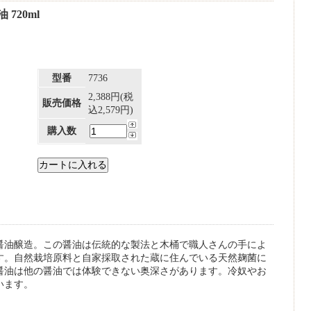
720ml
型番
7736
2,388円(税
販売価格
込2,579円)
購入数
醤油醸造。この醤油は伝統的な製法と木桶で職人さんの手によ
す。自然栽培原料と自家採取された蔵に住んでいる天然麹菌に
醤油は他の醤油では体験できない奥深さがあります。冷奴やお
います。