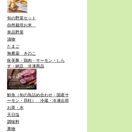
旬の野菜セット
自然栽培お米
単品野菜
漬物
たまご
無農薬 きのこ
保美豚・鶏肉・サーモン・しら
す・納豆 冷凍商品
鮮魚（旬の魚詰め合わせ・国産サ
ーモン・貝柱） 冷蔵・冷凍出荷
お茶・水
天日塩
調味料
果物