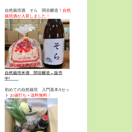
自然栽培酒 そら 関谷醸造！
自然
栽培酒が入荷しました！
自然栽培米酒 関谷醸造←販売
中!
初めての自然栽培 入門基本Aセッ
ト
お値打ち＋送料無料！