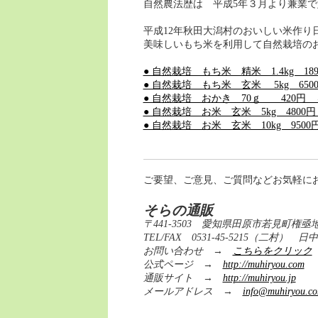
自然農法歴は 平成5年３月より兼業
平成12年秋田大潟村のおいしい米作り
美味しいもち米を利用して自然栽培の
● 自然栽培 もち米 精米 1.4kg 1
● 自然栽培 もち米 玄米 5kg 65
● 自然栽培 おかき 70ｇ 420円
● 自然栽培 お米 玄米 5kg 480
● 自然栽培 お米 玄米 10kg 95
ご要望、ご意見、ご質問などお気軽に
そらの通販
〒441-3503 愛知県田原市若見町権亟地
TEL/FAX 0531-45-5215（二
お問い合わせ →
こちらをクリック
公式ページ →
http://muhiryou.com
通販サイト →
http://muhiryou.jp
メールアドレス →
info@muhiryou.c