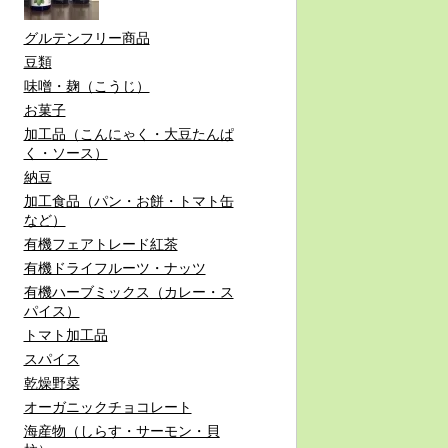
グルテンフリー商品
豆類
味噌・麹（こうじ）
お菓子
加工品（こんにゃく・大豆たんぱ
く・ソース）
納豆
加工食品（パン・お餅・トマト缶
など）
有機フェアトレード紅茶
有機ドライフルーツ・ナッツ
有機ハーブミックス（カレー・ス
パイス）
トマト加工品
スパイス
乾燥野菜
オーガニックチョコレート
海産物（しらす・サーモン・貝