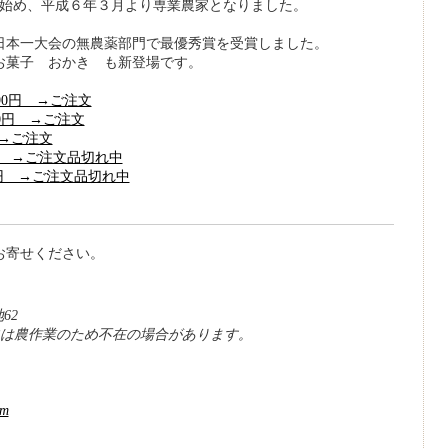
で始め、平成６年３月より専業農家となりました。
日本一大会の無農薬部門で最優秀賞を受賞しました。
お菓子 おかき も新登場です。
890円 →ご注文
00円 →ご注文
 →ご注文
0円 →ご注文品切れ中
00円 →ご注文品切れ中
お寄せください。
62
村） 日中は農作業のため不在の場合があります。
om