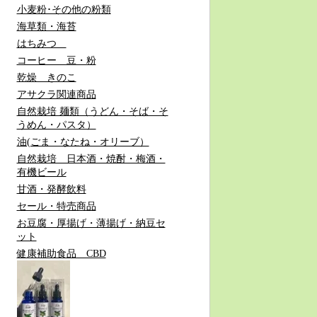
小麦粉･その他の粉類
海草類・海苔
はちみつ
コーヒー 豆・粉
乾燥 きのこ
アサクラ関連商品
自然栽培 麺類（うどん・そば・そ
うめん・パスタ）
油(ごま・なたね・オリーブ）
自然栽培 日本酒・焼酎・梅酒・
有機ビール
甘酒・発酵飲料
セール・特売商品
お豆腐・厚揚げ・薄揚げ・納豆セ
ット
健康補助食品 CBD