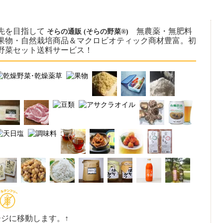
先を目指して
無農薬・無肥料
そらの通販 (そらの野菜®)
果物・自然栽培商品＆マクロビオティック商材豊富。初
野菜セット送料サービス！
ージに移動します。↑