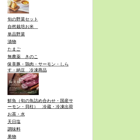
旬の野菜セット
自然栽培お米
単品野菜
漬物
たまご
無農薬 きのこ
保美豚・鶏肉・サーモン・しら
す・納豆 冷凍商品
鮮魚（旬の魚詰め合わせ・国産サ
ーモン・貝柱） 冷蔵・冷凍出荷
お茶・水
天日塩
調味料
果物