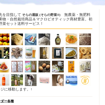
先を目指して
無農薬・無肥料
そらの通販 (そらの野菜®)
果物・自然栽培商品＆マクロビオティック商材豊富。初
野菜セット送料サービス！
ージに移動します。↑
ウダー各種