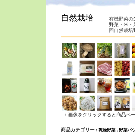
自然栽培
有機野菜の
野菜・米・
回自然栽培
↑ 画像をクリックすると商品ペ
商品カテゴリー :
,
乾燥野菜
野菜パ