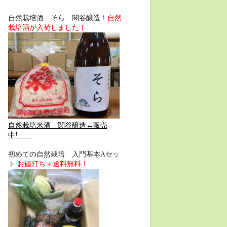
自然栽培酒 そら 関谷醸造！
自然
栽培酒が入荷しました！
自然栽培米酒 関谷醸造←販売
中!
初めての自然栽培 入門基本Aセッ
ト
お値打ち＋送料無料！