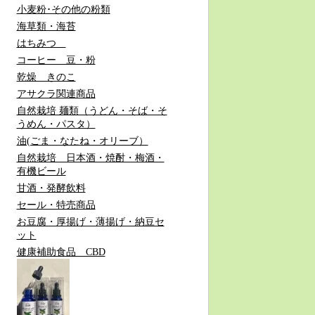
小麦粉･その他の粉類
海草類・海苔
はちみつ
コーヒー 豆・粉
乾燥 きのこ
アサクラ関連商品
自然栽培 麺類（うどん・そば・そ
うめん・パスタ）
油(ごま・なたね・オリーブ）
自然栽培 日本酒・焼酎・梅酒・
有機ビール
甘酒・発酵飲料
セール・特売商品
お豆腐・厚揚げ・薄揚げ・納豆セ
ット
健康補助食品 CBD