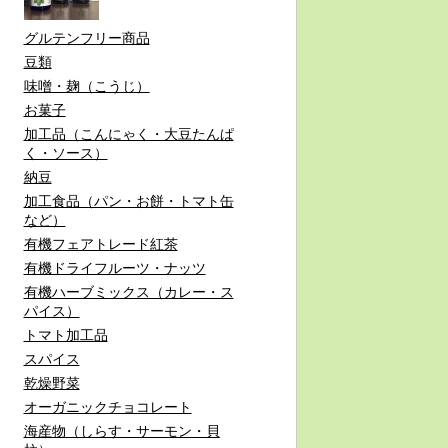
グルテンフリー商品
豆類
味噌・麹（こうじ）
お菓子
加工品（こんにゃく・大豆たんぱ
く・ソース）
納豆
加工食品（パン・お餅・トマト缶
など）
有機フェアトレード紅茶
有機ドライフルーツ・ナッツ
有機ハーブミックス（カレー・ス
パイス）
トマト加工品
スパイス
乾燥野菜
オーガニックチョコレート
海産物（しらす・サーモン・貝