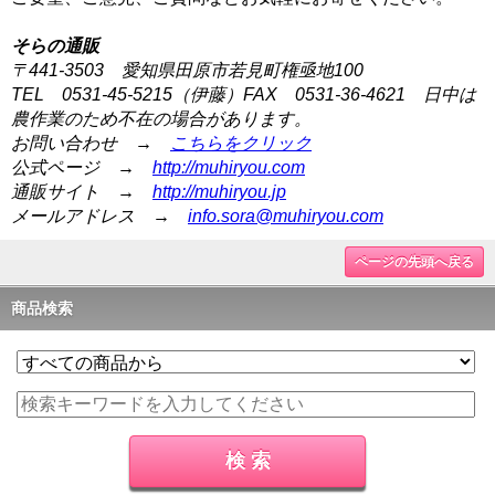
そらの通販
〒441-3503 愛知県田原市若見町権亟地100
TEL 0531-45-5215（伊藤）FAX 0531-36-4621 日中は
農作業のため不在の場合があります。
お問い合わせ →
こちらをクリック
公式ページ →
http://muhiryou.com
通販サイト →
http://muhiryou.jp
メールアドレス →
info.sora@muhiryou.com
ページの先頭へ戻る
商品検索