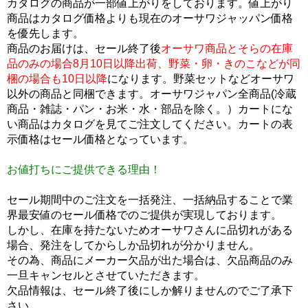
カタログの商品が一部値上がりをしております。値上がり
商品はカタログ価格よりも現在のオーサワジャッパン価格
を優先します。
商品のお届けは、セール終了後
オーサワ商品とそらの在庫
品のみの場合8月10日以降出荷、野菜・卵・きのこなどが同
梱の場合も10日以降
になります。野菜セットなどオーサワ
以外の商品と同梱できます。オーサワジャパン全商品(冷蔵
商品・雑誌・パン・お米・水・部品を除く。）カートにな
い商品はカタログを見てご注文してください。カートの表
示価格はセール価格となっています。
お値打ちにご提供できる理由！
セール期間中のご注文を一括発注、一括納品することで業
界最安値のセール価格でのご提供が実現しております。
しかし、在庫を持たないためオーサワさんに品切れがある
場合、発注をしてからしか品切れが分かりません。
その為、商品にメーカー欠品が出た場合は、欠品商品のみ
一旦キャンセルとさせていただきます。
欠品情報は、セール終了後にしか解りませんのでご了承下
さい。