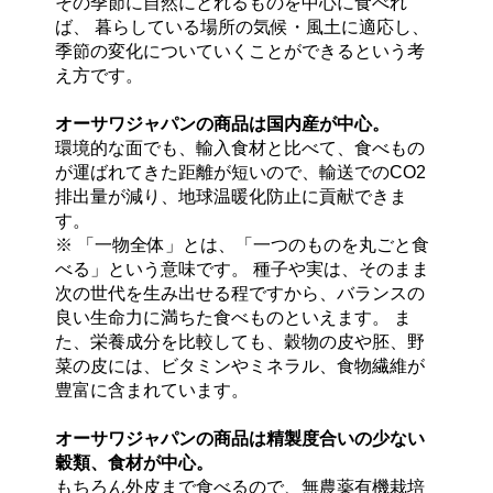
その季節に自然にとれるものを中心に食べれ
ば、 暮らしている場所の気候・風土に適応し、
季節の変化についていくことができるという考
え方です。
オーサワジャパンの商品は国内産が中心。
環境的な面でも、輸入食材と比べて、食べもの
が運ばれてきた距離が短いので、輸送でのCO2
排出量が減り、地球温暖化防止に貢献できま
す。
※ 「一物全体」とは、「一つのものを丸ごと食
べる」という意味です。 種子や実は、そのまま
次の世代を生み出せる程ですから、バランスの
良い生命力に満ちた食べものといえます。 ま
た、栄養成分を比較しても、穀物の皮や胚、野
菜の皮には、ビタミンやミネラル、食物繊維が
豊富に含まれています。
オーサワジャパンの商品は精製度合いの少ない
穀類、食材が中心。
もちろん外皮まで食べるので、無農薬有機栽培