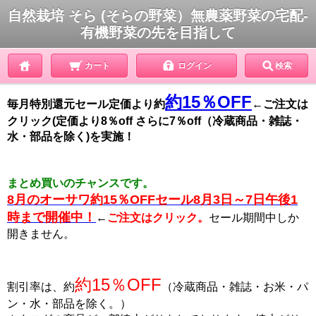
自然栽培 そら (そらの野菜）無農薬野菜の宅配-
有機野菜の先を目指して
カート
ログイン
検索
約15％OFF
毎月特別還元セール定価より約
←ご注文は
クリック(定価より8％off さらに7％off（冷蔵商品・雑誌・
水・部品を除く)を実施！
まとめ買いのチャンスです。
8月のオーサワ約15％OFFセール8月3日～7日午後1
時まで開催中！
←
ご注文はクリック。
セール期間中しか
開きません。
約15％OFF
割引率は、約
（冷蔵商品・雑誌・お米・パ
ン・水・部品を除く。）